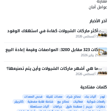
مقارنة
عوامل أمان
آخر الأخبار
أكثر ماركات الشيولات كفاءة في استهلاك الوقود
5 أغسطس 2026
كات 323 مقابل 320D: المواصفات وقيمة إعادة البيع
في 2026
21 يناير 2026
ما هي أشهر ماركات الشيولات وأين يتم تصنيعها؟
3 أغسطس 2026
كلمات مفتاحية
لودر
آليات بناء
نصائح شراء
معدات ثقيلة
فحص المعدات
رافعات شوكية
فعاليات
نصائح بيع
شاحنة قلابة مفصلية
كاتربيلر
حفارات
جريدر | ممهدة طرق
جرافات
آليات مستعملة