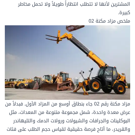
المشترين لأنها لا تتطلب انتظاراً طويلاً ولا تحمل مخاطر
كبيرة.
ملخص مزاد مكنة 02
مزاد مكنة رقم 02
جاء بنطاق أوسع من المزاد الأول. فبدلاً من
عرض معدة واحدة، شمل مجموعة متنوعة من المعدات، مثل
البوكلينات
و
الجرافات
و
الشيولات
و
رولات الدمك
و
التليهاندر
و
القريدر
، ما أتاح فرصة حقيقية لقياس حجم الطلب على فئات