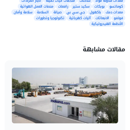
معدات مناولة مواد
شاحنات
ملحقات آليات ثقيلة
أخبار المزادات
كوماتسو
بوبكات
سكيد ستير
رافعات
منصات العمل الهوائية
معدات دمك
باكهول
جي سي بي
صيانة
السلامة
سلامة وأمان
فولفو
الانبعاثات
آليات كهربائية
تكنولوجيا وتطورات
الأنظمة الهيدروليكية
مقالات مشابهة