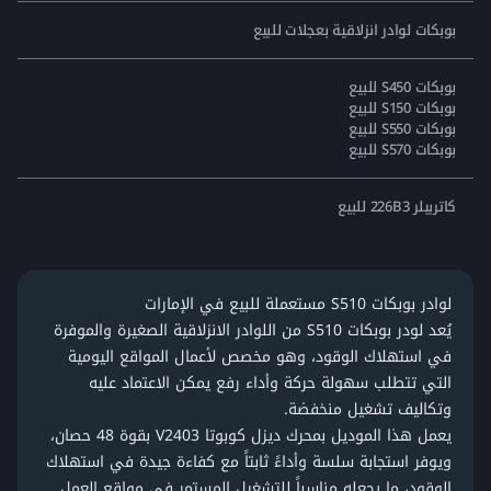
بوبكات لوادر انزلاقية بعجلات للبيع
بوبكات S450 للبيع
بوبكات S150 للبيع
بوبكات S550 للبيع
بوبكات S570 للبيع
كاتربيلر 226B3 للبيع
لوادر بوبكات S510 مستعملة للبيع في الإمارات
يُعد لودر بوبكات S510 من اللوادر الانزلاقية الصغيرة والموفرة
في استهلاك الوقود، وهو مخصص لأعمال المواقع اليومية
التي تتطلب سهولة حركة وأداء رفع يمكن الاعتماد عليه
وتكاليف تشغيل منخفضة.
يعمل هذا الموديل ب
محرك ديزل كوبوتا V2403
بقوة 48 حصان،
ويوفر استجابة سلسة وأداءً ثابتاً مع كفاءة جيدة في استهلاك
الوقود، ما يجعله مناسباً للتشغيل المستمر في مواقع العمل.