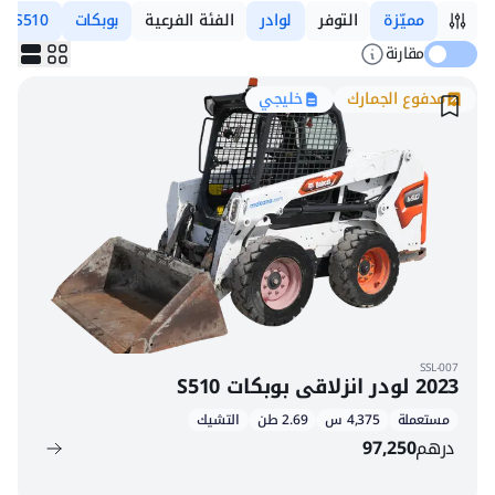
مميّزة
التوفر
لوادر
الفئة الفرعية
بوبكات
S510
مقارنة
مدفوع الجمارك
خليجي
SSL-007
2023 لودر انزلاقي بوبكات S510
مستعملة
4,375 س
2.69 طن
التشيك
درهم
97,250