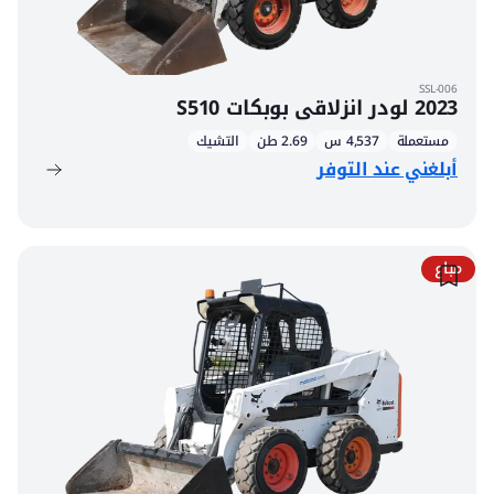
SSL-006
2023 لودر انزلاقي بوبكات S510
مستعملة
4,537 س
2.69 طن
التشيك
أبلغني عند التوفر
مباع