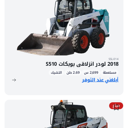
SSL-014
2018 لودر انزلاقي بوبكات S510
مستعملة
2,699 س
2.69 طن
التشيك
أبلغني عند التوفر
مباع