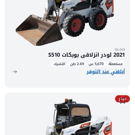
SSL-009
2021 لودر انزلاقي بوبكات S510
مستعملة
5,670 س
2.69 طن
التشيك
أبلغني عند التوفر
مباع