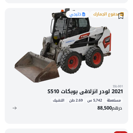
مدفوع الجمارك
خليجي
SSL-001
2021 لودر انزلاقي بوبكات S510
مستعملة
5,742 س
2.69 طن
التشيك
درهم
88,500