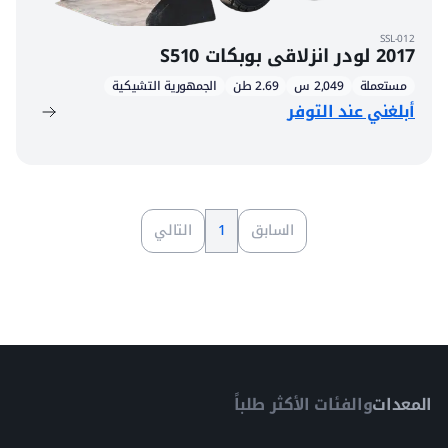
SSL-012
2017 لودر انزلاقي بوبكات S510
مستعملة
2,049 س
2.69 طن
الجمهورية التشيكية
أبلغني عند التوفر
السابق
1
التالي
المعدات
والفئات الأكثر طلباً