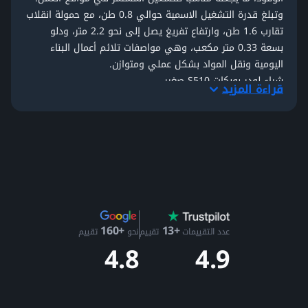
وتبلغ قدرة التشغيل الاسمية حوالي 0.8 طن، مع حمولة انقلاب
تقارب 1.6 طن، وارتفاع تفريغ يصل إلى نحو 2.2 متر، ودلو
بسعة 0.33 متر مكعب، وهي مواصفات تلائم أعمال البناء
اليومية ونقل المواد بشكل عملي ومتوازن.
شراء لودر بوبكات S510 صغير
قراءة المزيد
يُستخدم لودر بوبكات S510 بشكل واسع في تحميل المواد
وتنظيف المواقع ونقل الطبليات والعمل بالملحقات مثل الكنس
والتسوية والحفر الخفيف. ويسمح حجمه الصغير بالعمل بكفاءة
في مواقع البناء المزدحمة والمشاريع السكنية والمستودعات
وحتى داخل البيئات المغلقة.
وبفضل
نظام Bob-Tach السريع الخاص ببوبكات
، يمكن تبديل
الملحقات بسهولة، ما يجعل S510 مناسباً للأعمال المتعددة في
الموقع دون إضاعة وقت بين المهام.
+13
+160
لوادر بوبكات S510 بمواصفات خليجية
عدد التقييمات
تقييم
نحو
تقييم
4.9
4.8
تعرض
مكنة
لوادر بوبكات S510 انزلاقية مستعملة في الإمارات،
وتشمل معدات بساعات تشغيل منخفضة ومفحوصة وبمواصفات
خليجية، ومدفوعة الجمارك. بعض اللوادر متاحة مع فحص ثلاثي
الأبعاد يتيح للمشتري معاينة الحالة عن بُعد قبل الشراء.