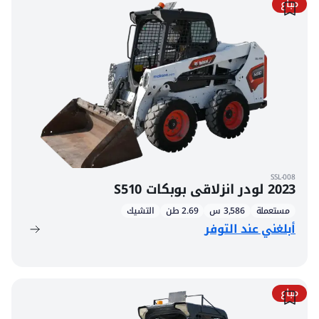
مباع
SSL-008
2023 لودر انزلاقي بوبكات S510
مستعملة
3,586 س
2.69 طن
التشيك
أبلغني عند التوفر
مباع