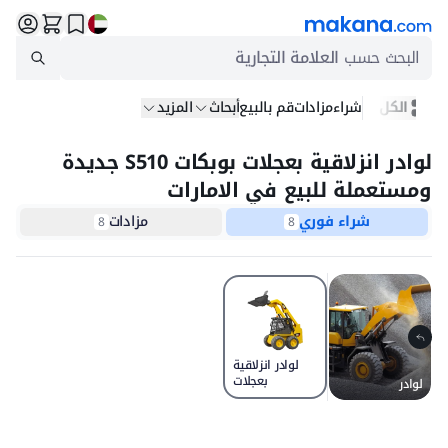
البحث حسب
العلامة التجارية
الكل
شراء
مزادات
قم بالبيع
أبحاث
المزيد
لوادر انزلاقية بعجلات بوبكات S510 جديدة
ومستعملة للبيع في الامارات
شراء فوري
مزادات
8
8
لوادر انزلاقية
بعجلات
لوادر