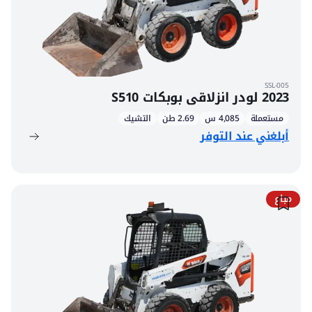
SSL-005
2023 لودر انزلاقي بوبكات S510
مستعملة
4,085 س
2.69 طن
التشيك
أبلغني عند التوفر
مباع