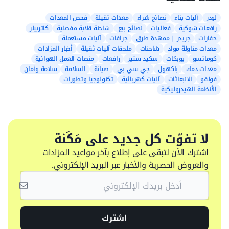
لودر
آليات بناء
نصائح شراء
معدات ثقيلة
فحص المعدات
رافعات شوكية
فعاليات
نصائح بيع
شاحنة قلابة مفصلية
كاتربيلر
حفارات
جريدر | ممهدة طرق
جرافات
آليات مستعملة
معدات مناولة مواد
شاحنات
ملحقات آليات ثقيلة
أخبار المزادات
كوماتسو
بوبكات
سكيد ستير
رافعات
منصات العمل الهوائية
معدات دمك
باكهول
جي سي بي
صيانة
السلامة
سلامة وأمان
فولفو
الانبعاثات
آليات كهربائية
تكنولوجيا وتطورات
الأنظمة الهيدروليكية
لا تفوّت كل جديد على مَكَنة
اشترك الآن لتبقى على إطلاع بآخر مواعيد المزادات
والعروض الحصرية والأخبار عبر البريد الإلكتروني.
اشترك