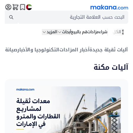
البحث حسب
العلامة التجارية
الكل
شراء
مزادات
قم بالبيع
أبحاث
المزيد
آليات ثقيلة جديدة
أخبار المزادات
التكنولوجيا والأخبار
صيانة
بيع
آليات مكنة