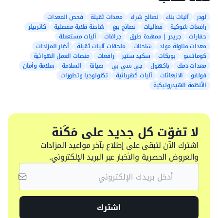
لودر
آليات بناء
نصائح شراء
معدات ثقيلة
فحص المعدات
رافعات شوكية
فعاليات
نصائح بيع
شاحنة قلابة مفصلية
كاتربيلر
حفارات
جريدر | ممهدة طرق
جرافات
آليات مستعملة
معدات مناولة مواد
شاحنات
ملحقات آليات ثقيلة
أخبار المزادات
كوماتسو
بوبكات
سكيد ستير
رافعات
منصات العمل الهوائية
معدات دمك
باكهول
جي سي بي
صيانة
السلامة
سلامة وأمان
فولفو
الانبعاثات
آليات كهربائية
تكنولوجيا وتطورات
الأنظمة الهيدروليكية
لا تفوّت كل جديد على مَكَنة
اشترك الآن لتبقى على إطلاع بآخر مواعيد المزادات
والعروض الحصرية والأخبار عبر البريد الإلكتروني.
اشترك