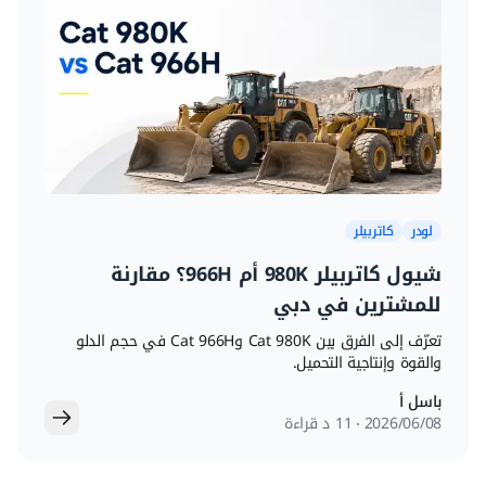
لودر
كاتربيلر
شيول كاتربيلر 980K أم 966H؟ مقارنة
للمشترين في دبي
تعرّف إلى الفرق بين Cat 980K وCat 966H في حجم الدلو
والقوة وإنتاجية التحميل.
باسل أ
08‏/06‏/2026
11 د قراءة