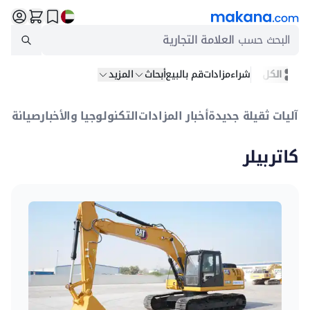
البحث حسب
العلامة التجارية
الكل
شراء
مزادات
قم بالبيع
أبحاث
المزيد
آليات ثقيلة جديدة
أخبار المزادات
التكنولوجيا والأخبار
صيانة
بيع
كاتربيلر