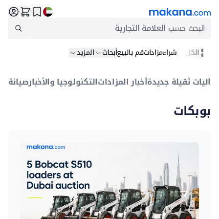
البحث حسب
العلامة التجارية
الكل
شراء
مزادات
قم بالبيع
أبحاث
المزيد
آليات ثقيلة جديدة
أخبار المزادات
التكنولوجيا والأخبار
صيانة
بيع
بوبكات