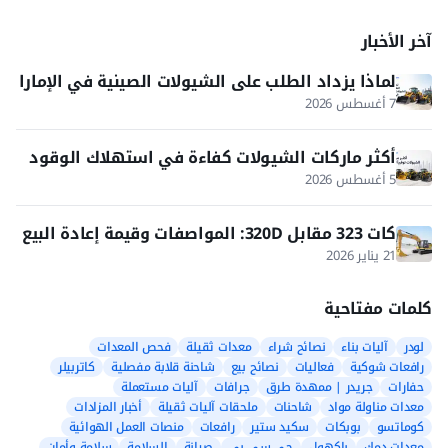
آخر الأخبار
لماذا يزداد الطلب على الشيولات الصينية في الإمارا
ت والخليج؟
7 أغسطس 2026
أكثر ماركات الشيولات كفاءة في استهلاك الوقود
5 أغسطس 2026
كات 323 مقابل 320D: المواصفات وقيمة إعادة البيع
في 2026
21 يناير 2026
كلمات مفتاحية
لودر
آليات بناء
نصائح شراء
معدات ثقيلة
فحص المعدات
رافعات شوكية
فعاليات
نصائح بيع
شاحنة قلابة مفصلية
كاتربيلر
حفارات
جريدر | ممهدة طرق
جرافات
آليات مستعملة
معدات مناولة مواد
شاحنات
ملحقات آليات ثقيلة
أخبار المزادات
كوماتسو
بوبكات
سكيد ستير
رافعات
منصات العمل الهوائية
معدات دمك
باكهول
جي سي بي
صيانة
السلامة
سلامة وأمان