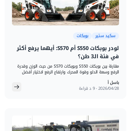
سكيد ستير
بوبكات
لودر بوبكات S550 أم S570: أيهما يرفع أكثر
في فئة الـ3 طن؟
مقارنة بين بوبكات S550 وبوبكات S570 من حيث الوزن وقدرة
الرفع وسعة الدلو وقوة المحرك وارتفاع الرفع لاختيار أفضل
سكيد ستير لموقع العمل.
باسل أ
28‏/04‏/2026
9 د قراءة