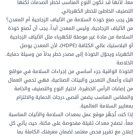
معاً، لأنها قد تكون النوع المناسب لخطر الصدمات لكنها
التصنيف الخاطئ للخطر الكهربائي.
هل يجب صنع خوذة السلامة من الألياف الزجاجية أم المعدن؟
من الألياف الزجاجية، وليس المعدن أبداً. يجب أن تُصنع خوذة
السلامة من مادة غير موصلة للكهرباء مثل الألياف الزجاجية
أو البلاستيك عالي الكثافة (HDPE)، لأن المعدن يوصل
الكهرباء ويحوّل الخوذة إلى مصدر خطر بدلاً من وسيلة حماية.
الخلاصة
الخوذة الواقية جزء أساسي من إجراءات السلامة في مواقع
البناء وأعمال التعدين والبيئات الصناعية، فهي تحمي العمال
من إصابات الرأس الخطيرة. اختيار النوع والتصنيف والخامة
والمقاس المناسب يضمن أقصى درجات الحماية والالتزام
بمعايير السلامة العالمية.
إذا كنت تُجهّز موقع عمل بمعدات السلامة والآليات المناسبة
معاً، تصفح
معدات ثقيلة مفحوصة على مكنة
، حيث يأتي كل
إعلان مع تقرير فحص معتمد لضمان معرفتك الكاملة بما