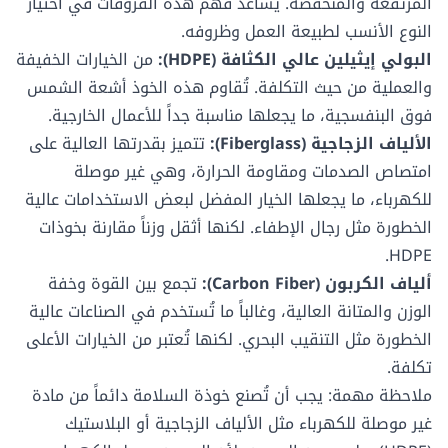
المرتفعة والمنخفضة. يساعد فهم هذه الفروقات في اختيار
النوع الأنسب لطبيعة العمل وظروفه.
البولي إيثيلين عالي الكثافة (HDPE):
من الخيارات الخفيفة
والعملية من حيث التكلفة. تُقاوم هذه الخوذ أشعة الشمس
فوق البنفسجية، ما يجعلها مناسبة جداً للأعمال الخارجية.
الألياف الزجاجية (Fiberglass):
تتميز بقدرتها العالية على
امتصاص الصدمات ومقاومة الحرارة، وهي غير موصلة
للكهرباء، ما يجعلها الخيار المفضل لبعض الاستخدامات عالية
الخطورة مثل رجال الإطفاء. لكنها أثقل وزناً مقارنة بخوذات
HDPE.
ألياف الكربون (Carbon Fiber):
تجمع بين القوة وخفة
الوزن والمتانة العالية، وغالباً ما تُستخدم في الصناعات عالية
الخطورة مثل التنقيب البحري. لكنها تُعتبر من الخيارات الأعلى
تكلفة.
ملاحظة مهمة: يجب أن تُصنع خوذة السلامة دائماً من مادة
غير موصلة للكهرباء مثل الألياف الزجاجية أو البلاستيك