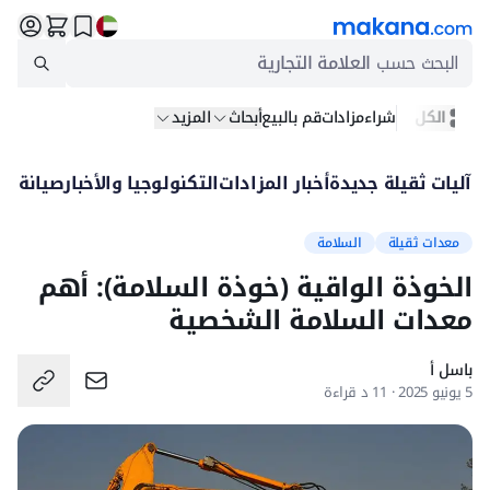
البحث حسب
العلامة التجارية
الكل
شراء
مزادات
قم بالبيع
أبحاث
المزيد
آليات ثقيلة جديدة
أخبار المزادات
التكنولوجيا والأخبار
صيانة
بيع
معدات ثقيلة
السلامة
الخوذة الواقية (خوذة السلامة): أهم
معدات السلامة الشخصية
باسل أ
5 يونيو 2025 · 11 د قراءة