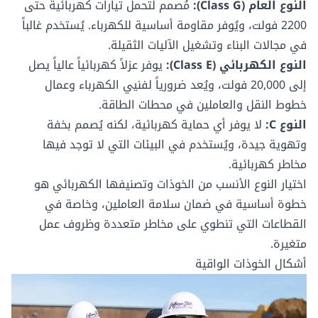
النوع العام (Class G):
مُصمم لتحمل تيارات كهربائية حتى
2200 فولت، ويُوفر مقاومة أساسية للكهرباء. يُستخدم غالباً
في مجالات البناء وتشغيل الآليات الثقيلة.
النوع الكهربائي (Class E):
يوفر عزلاً كهربائياً عالياً يصل
إلى 20,000 فولت، ويُعد ضرورياً لفنيي الكهرباء وعمال
خطوط النقل والعاملين في محطات الطاقة.
النوع C:
لا يوفر أي حماية كهربائية، لكنه يُصمم بخفة
وتهوية جيدة، ويُستخدم في البيئات التي لا توجد فيها
مخاطر كهربائية.
اختيار النوع الأنسب من الخوذات وتصنيفها الكهربائي هو
خطوة أساسية في ضمان سلامة العاملين، وخاصة في
القطاعات التي تنطوي على مخاطر متعددة وظروف عمل
متغيرة.
أشكال الخوذات الواقية