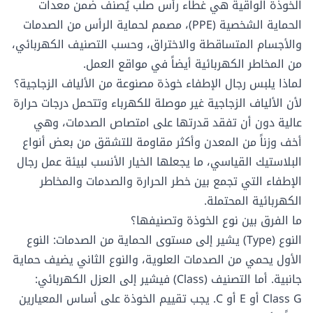
الخوذة الواقية هي غطاء رأس صلب يُصنف ضمن معدات
الحماية الشخصية (PPE)، مصمم لحماية الرأس من الصدمات
والأجسام المتساقطة والاختراق، وحسب التصنيف الكهربائي،
من المخاطر الكهربائية أيضاً في مواقع العمل.
لماذا يلبس رجال الإطفاء خوذة مصنوعة من الألياف الزجاجية؟
لأن الألياف الزجاجية غير موصلة للكهرباء وتتحمل درجات حرارة
عالية دون أن تفقد قدرتها على امتصاص الصدمات، وهي
أخف وزناً من المعدن وأكثر مقاومة للتشقق من بعض أنواع
البلاستيك القياسي، ما يجعلها الخيار الأنسب لبيئة عمل رجال
الإطفاء التي تجمع بين خطر الحرارة والصدمات والمخاطر
الكهربائية المحتملة.
ما الفرق بين نوع الخوذة وتصنيفها؟
النوع (Type) يشير إلى مستوى الحماية من الصدمات: النوع
الأول يحمي من الصدمات العلوية، والنوع الثاني يضيف حماية
جانبية. أما التصنيف (Class) فيشير إلى العزل الكهربائي:
Class G أو E أو C. يجب تقييم الخوذة على أساس المعيارين