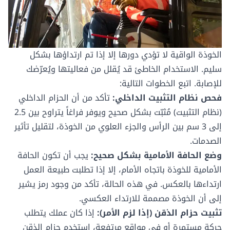
الخوذة الواقية لا تؤدي دورها إلا إذا تم ارتداؤها بشكل
سليم. الاستخدام الخاطئ قد يُقلل من فعاليتها ويُعرّضك
للإصابة. اتبع الخطوات التالية:
فحص نظام التثبيت الداخلي:
تأكد من أن الحزام الداخلي
(نظام التثبيت) مُثبّت بشكل صحيح ويوفر فراغاً يتراوح بين 2.5
إلى 3 سم بين الرأس والجزء العلوي من الخوذة، لتقليل تأثير
الصدمات.
وضع الحافة الأمامية بشكل صحيح:
يجب أن تكون الحافة
الأمامية للخوذة باتجاه الأمام، إلا إذا تطلبت طبيعة العمل
ارتداءها بالعكس. في هذه الحالة، تأكد من وجود رمز يشير
إلى أن الخوذة مصممة للارتداء العكسي.
تثبيت حزام الذقن (إذا لزم الأمر):
إذا كان عملك يتطلب
حركة مستمرة أو في مواقع مرتفعة، استخدم حزام الذقن