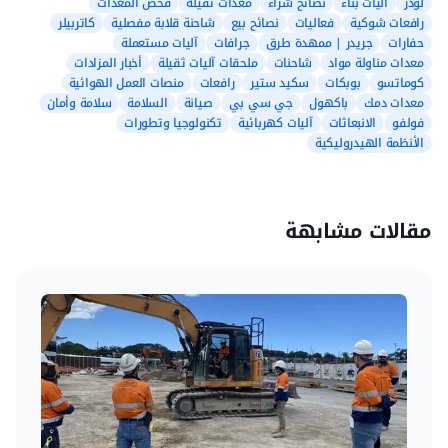
لودر
آليات بناء
نصائح شراء
معدات ثقيلة
فحص المعدات
رافعات شوكية
فعاليات
نصائح بيع
شاحنة قلابة مفصلية
كاتربيلر
حفارات
جريدر | ممهدة طرق
جرافات
آليات مستعملة
معدات مناولة مواد
شاحنات
ملحقات آليات ثقيلة
أخبار المزادات
كوماتسو
بوبكات
سكيد ستير
رافعات
منصات العمل الهوائية
معدات دمك
باكهول
جي سي بي
صيانة
السلامة
سلامة وأمان
فولفو
الانبعاثات
آليات كهربائية
تكنولوجيا وتطورات
الأنظمة الهيدروليكية
مقالات مشابهة