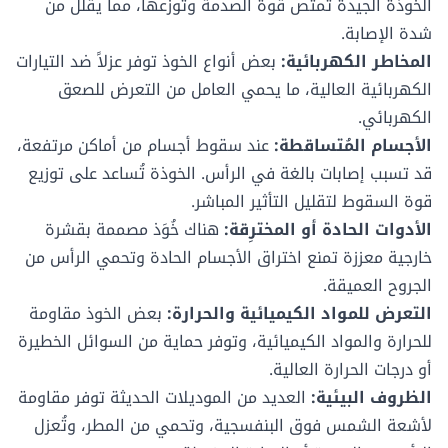
الخوذة الجيدة تمتص قوة الصدمة وتوزعها، مما يقلل من
شدة الإصابة.
المخاطر الكهربائية:
بعض أنواع الخوذ توفر عزلاً ضد التيارات
الكهربائية العالية، ما يحمي العامل من التعرض للصعق
الكهربائي.
الأجسام المُتساقطة:
عند سقوط أجسام من أماكن مرتفعة،
قد تسبب إصابات بالغة في الرأس. الخوذة تُساعد على توزيع
قوة السقوط لتقليل التأثير المباشر.
الأدوات الحادة أو المخترِقة:
هناك خُوَذ مصممة بقشرة
خارجية معززة تمنع اختراق الأجسام الحادة وتحمي الرأس من
الجروح العميقة.
التعرض للمواد الكيميائية والحرارة:
بعض الخوذ مقاومة
للحرارة والمواد الكيميائية، وتوفر حماية من السوائل الخطيرة
أو درجات الحرارة العالية.
الظروف البيئية:
العديد من الموديلات الحديثة توفر مقاومة
لأشعة الشمس فوق البنفسجية، وتحمي من المطر، وتُعزل