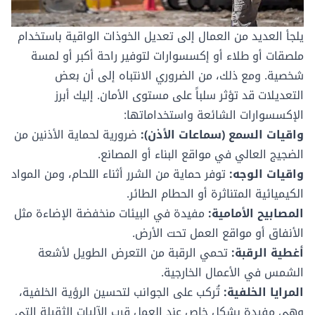
يلجأ العديد من العمال إلى تعديل الخوذات الواقية باستخدام
ملصقات أو طلاء أو إكسسوارات لتوفير راحة أكبر أو لمسة
شخصية. ومع ذلك، من الضروري الانتباه إلى أن بعض
التعديلات قد تؤثر سلباً على مستوى الأمان. إليك أبرز
الإكسسوارات الشائعة واستخداماتها:
واقيات السمع (سماعات الأذن):
ضرورية لحماية الأذنين من
الضجيج العالي في مواقع البناء أو المصانع.
واقيات الوجه:
توفر حماية من الشرر أثناء اللحام، ومن المواد
الكيميائية المتناثرة أو الحطام الطائر.
المصابيح الأمامية:
مفيدة في البيئات منخفضة الإضاءة مثل
الأنفاق أو مواقع العمل تحت الأرض.
أغطية الرقبة:
تحمي الرقبة من التعرض الطويل لأشعة
الشمس في الأعمال الخارجية.
المرايا الخلفية:
تُركب على الجوانب لتحسين الرؤية الخلفية،
وهي مفيدة بشكل خاص عند العمل قرب
الآليات الثقيلة التي