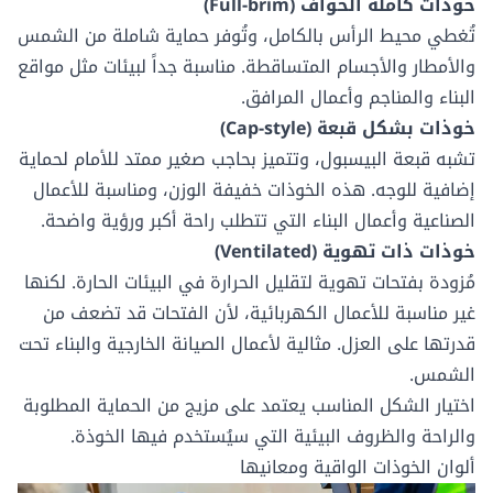
خوذات كاملة الحواف (Full-brim)
تُغطي محيط الرأس بالكامل، وتُوفر حماية شاملة من الشمس
والأمطار والأجسام المتساقطة. مناسبة جداً لبيئات مثل مواقع
البناء والمناجم وأعمال المرافق.
خوذات بشكل قبعة (Cap-style)
تشبه قبعة البيسبول، وتتميز بحاجب صغير ممتد للأمام لحماية
إضافية للوجه. هذه الخوذات خفيفة الوزن، ومناسبة للأعمال
الصناعية وأعمال البناء التي تتطلب راحة أكبر ورؤية واضحة.
خوذات ذات تهوية (Ventilated)
مُزودة بفتحات تهوية لتقليل الحرارة في البيئات الحارة. لكنها
غير مناسبة للأعمال الكهربائية، لأن الفتحات قد تضعف من
قدرتها على العزل. مثالية لأعمال الصيانة الخارجية والبناء تحت
الشمس.
اختيار الشكل المناسب يعتمد على مزيج من الحماية المطلوبة
والراحة والظروف البيئية التي سيُستخدم فيها الخوذة.
ألوان الخوذات الواقية ومعانيها