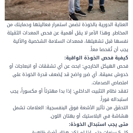
العناية الدورية بالخوذة تضمن استمرار فعاليتها وحمايتك من
المخاطر. وهذا الأمر لا يقل أهمية عن
فحص المعدات الثقيلة
نفسها
قبل تشغيلها، فمعدات السلامة الشخصية والآلية
يجب أن تُفحصا معاً.
كيفية فحص الخوذة الواقية:
فحص الهيكل الخارجي: ابحث عن أي تشققات أو انبعاجات أو
خدوش عميقة. أي ضرر واضح قد يُضعف قدرة الخوذة على
امتصاص الصدمات.
تفقد نظام التثبيت الداخلي: إذا بدا مهترئاً أو مكسوراً، يجب
استبداله فوراً.
التحقق من تأثير الأشعة فوق البنفسجية: العلامات تشمل
هشاشة في البلاستيك أو بهتان اللون.
متى يجب استبدال الخوذة:
كل 5 سنوات حتى إذا لم تكن هناك أضرار ظاهرة.