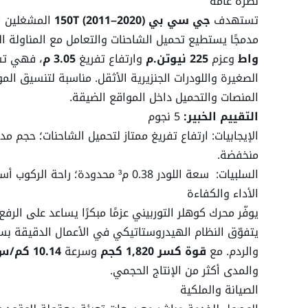
نظرة عامة
تستهدف
جي سي بي 150T (2011–2020)
المشغلين الذ
ارتفاع تفريغ اللودر
مدمجًا يستطيع تحميل الشاحنات والتعامل مع المناولة ال
واط
وعزم
225 نيوتن.م
وارتفاع تفريغ
3.05 م
، فهي تسد
مدى التفريغ للحفار الأمامي
الصغيرة واللودرات الجنزيرية الأثقل. مناسبة لتنسيق الم
المنصات والتحميل داخل المواقع الضيقة.
قدرة الرفع
التقييم الخبير:
5 نجوم
الإيجابيات: ارتفاع تفريغ ممتاز لتحميل الشاحنات؛ حجم م
منخفضة.
أقصى سرعة للأمام
السلبيات: سعة اللودر 0.38 م³ محدودة؛ راحة الركوب أساسية مقارنة بالفئات الأكبر.
الأداء والكفاءة
شدة العزم
يوفّر محرك كوهلر التوربيني عزمًا مبكرًا يساعد على الرف
يتفوّق النظام الهيدروستاتيكي في الأعمال الدقيقة بس
الوزن التشغيلي
والردم. مع
قوة كسر 1,820 كجم
وسرعة
10.14 كم/س
والمدى أكثر من الإنتاج الحجمي.
الصيانة والملكية
اللودر