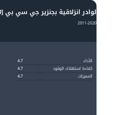
سعة زيت المحرك
لوادر انزلاقية بجنزير جي سي بي 150T [2011-2020]
2011-2020
الأبعاد
الارتفاع عن الأرض
الأداء
4.7
الارتفاع حتى الكابينة
كفاءة استهلاك الوقود
4.7
المميزات
4.7
الطول مع الدلو
العرض من أطراف الجنزير