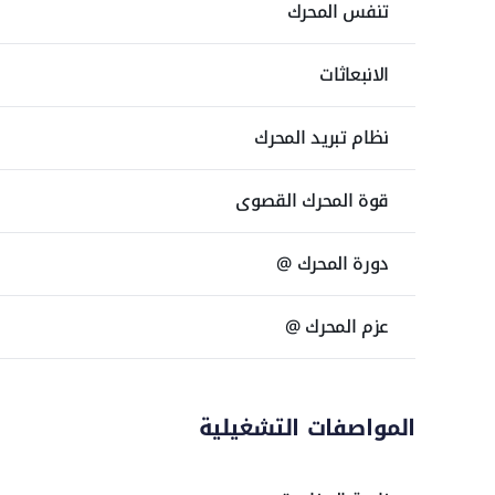
تنفس المحرك
قوة الكسر 1,820 كجم
السرعة القصوى للأمام 10.14 كم/س
الانبعاثات
سعة الوقود 98.03 لتر
أبعاد مدمجة للمداخل الضيقة
نظام تبريد المحرك
قوة المحرك القصوى
دورة المحرك @
عزم المحرك @
المواصفات التشغيلية