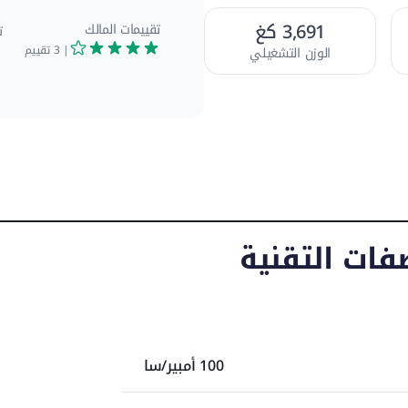
3,691 كغ
تقييمات المالك
ت
| 3
تقييم
الوزن التشغيلي
مخصصة للمقاولين الذين يريدون حجمًا مدمجًا مع قدرة رفع حقيقية، تأتي جي سي بي 150T
(2011–2020) بلودر جنزيري مدمج يولد 41.76 كيلو واط من محرك كوهلر KDI 1903TCR/26B
بشاحن توربيني، مع ارتفاع تفريغ 3.05 م واستجابة هيدروليكية قوية. بوزن تشغيلي 3,691
اثات T4F، فهي مناسبة لتنسيق المواقع وأعمال الخدمات
عدات
الصور
ابهة
فات التقنية
100 أمبير/سا