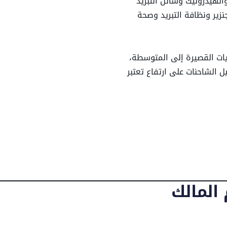
لهيدروليك وسائل التبريد
نزير ونظافة التبريد وصحة
1820.04 كغ
يات القصيرة إلى المتوسطة،
ل الشاحنات على ارتفاع تعتبر
10.22 لتر
لضيق.
.
98.03 لتر
تفريغ مميز لحجمه.
43.53 لتر
قيمة قوية ضمن
152,000–
 الحاجة لمدى تحميل حقيقي.