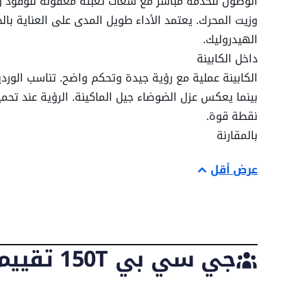
الوصول للخدمة مباشر مع سعات تعبئة معقولة للوقود وا
وزيت المحرك. يعتمد الأداء طويل المدى على العناية بالج
قوة التكسير
الهيدروليك.
داخل الكابينة
الكابينة عملية مع رؤية جيدة وتحكم واضح. تناسب الورد
سعة أنظمة الخدمة
بينما يعكس عزل الضوضاء جيل الماكينة. الرؤية عند تحمي
نقطة قوة.
بالمقارنة
سعة سائل التبريد
جي سي بي 1110T:
أخف وأقل مدى للمداخل شديدة ا
عرض أقل
جي سي بي 270T:
أثقل وبقدرة رفع أعلى للإنتاج الأكبر
سعة الوقود
جي سي بي 150T:
الخيار المتوسط المتوازن مع ارتفاع 
الحكم النهائي
سعة سائل الهيدروليك
بتصنيف
5 نجوم
، تقدّم
جي سي بي 150T (2011–2020)
جي سي بي 150T تقييم المالك
186,000 درهم
. تتألق عندما يجتمع الوصول المدمج مع
السعات