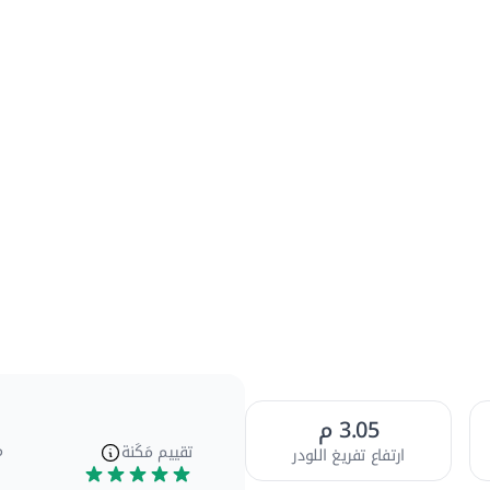
المظهر
عام
[1]
الداخلي
[2]
المظهر
الخارجي
[4]
المرفقات
[2]
3.05 م
م
تقييم مَكَنة
ارتفاع تفريغ اللودر