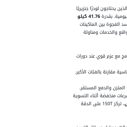
ين يحتاجون لودرًا جنزيريًا
3.05 م
يومية. بقدرة
41.76 كيلو
 الفجوة بين الماكينات
1.01 م
واقع والخدمات ومناولة
3690.02 كغ
دمج مع عزم قوي عند دورات
10.14 ك/سا
225.06 نيوتن م
ع المتزن والدفع المستقر.
رعات منخفضة أثناء التسوية
3,691 كغ
، تركز 150T على الدقة