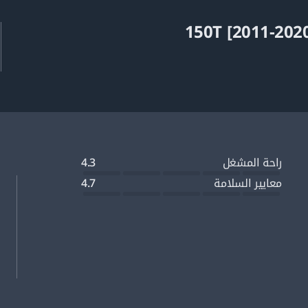
7.57 لتر
0.23 م
راحة المشغل
4.3
2.01 م
معايير السلامة
4.7
3.51 م
1.71 م