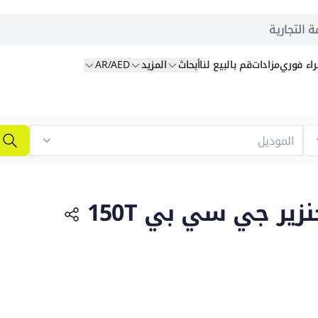
ة التجارية
اء
فوري
مزادات
قم بالبيع
لنا
أبحاث
المزيد
AR/AED
ا
زير جي سي بي 150T