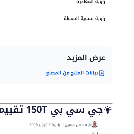
زاوية المغادرة
زاوية تسوية الحمولة
المواصفات العامة
عرض المزيد
فولتاج التشغيل
بيانات المنتج من المصنع
سعة الدلو
عرض الدلو
جي سي بي 150T تقييم الخبراء
سعة المحرك
قيمت من
حسين ا.
بتاريخ 5 فبراير 2026
موديل المحرك