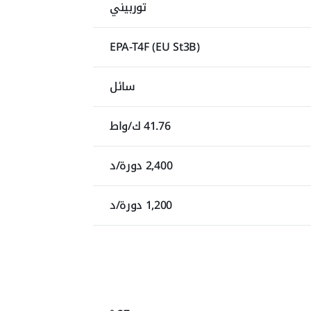
توربيني
EPA-T4F (EU St3B)
سائل
41.76 ك/واط
2,400 دورة/د
1,200 دورة/د