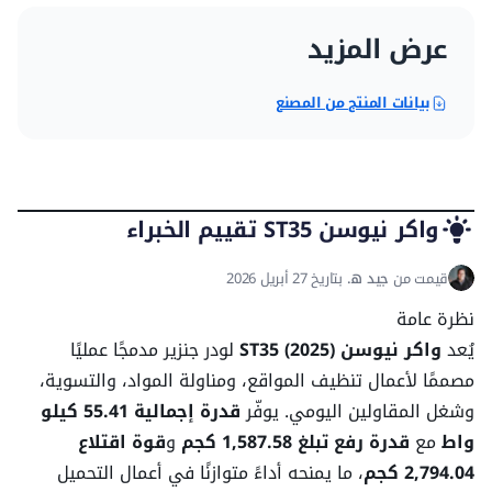
عرض الدلو
198 سم
عرض المزيد
موديل المحرك
بركنز 854
بيانات المنتج من المصنع
ارتفاع تفريغ اللودر
2.42 م
مدى التفريغ للحفار الأمامي
0.55 م
واكر نيوسن ST35 تقييم الخبراء
قدرة الرفع
1587.58 كغ
قيمت من
جيد ه.
بتاريخ 27 أبريل 2026
نظرة عامة
أقصى سرعة للأمام
12.07 ك/سا
يُعد
واكر نيوسن ST35 (2025)
لودر جنزير مدمجًا عمليًا
مصممًا لأعمال تنظيف المواقع، ومناولة المواد، والتسوية،
الوزن التشغيلي
4,457 كغ
وشغل المقاولين اليومي. يوفّر
قدرة إجمالية 55.41 كيلو
واط
مع
قدرة رفع تبلغ 1,587.58 كجم
و
قوة اقتلاع
سعة أنظمة الخدمة
2,794.04 كجم
، ما يمنحه أداءً متوازنًا في أعمال التحميل