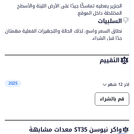
الجنزير يعطيه تماسكًا جيدًا على الأرض اللينة والأسطح
المختلطة داخل الموقع.
السلبيات
نطاق السعر واسع، لذلك الحالة والتجهيزات الفعلية مهمتان
جدًا قبل الشراء.
التقييم
الأداء
5.0
راحة المشغل
5.0
كفاءة استهلاك الوقود
5.0
2025
اخر 12 شهر
معايير السلامة
5.0
المميزات
4.0
قم بالشراء
الإيجابيات
واكر نيوسن ST35 معدات مشابهة