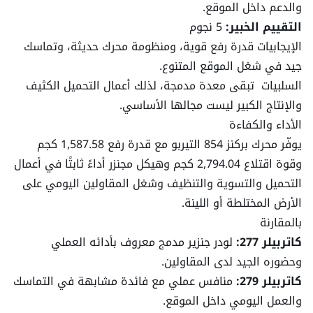
والدعم داخل الموقع.
التقييم الخبير:
5 نجوم
سعة الوقود
93.49 لتر
الإيجابيات قدرة رفع قوية، ومنظومة محرك حديثة، وتماسك
جيد في شغل الموقع المتنوع.
الأبعاد
السلبيات تبقى معدة مدمجة، لذلك أعمال التحميل الكثيف
والإنتاج الكبير ليست مجالها الأساسي.
الأداء والكفاءة
الارتفاع عن الأرض
0.24 م
يوفّر محرك بركنز 854 التيربو مع قدرة رفع 1,587.58 كجم
وقوة اقتلاع 2,794.04 كجم وهيكل مجنزر أداءً ثابتًا في أعمال
الارتفاع حتى الكابينة
2.1 م
التحميل والتسوية والتنظيف وشغل المقاولين اليومي على
الأرض المختلطة أو اللينة.
الطول مع الدلو
3.69 م
بالمقارنة
كاتربيلر 277:
لودر جنزير مدمج معروف بأدائه العملي
الطول بدون الدلو
2.96 م
وحضوره الجيد لدى المقاولين.
كاتربيلر 279:
منافس عملي مع فائدة مشابهة في التماسك
الارتفاع الأقصى لدبوس المفصل
320.04 سم
والعمل اليومي داخل الموقع.