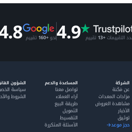
4.8
4.9
دد التقييمات
+13
تقييم
نحو
+160
تقييم
الشركة
المساعدة والدعم
الشؤون القانو
عن مَكَنة
تواصل معنا
سياسة الخص
مزادات المعدات
آراء العملاء
الشروط والأح
مشاهدة العروض
طريقة البيع
الأخبار
التمويل
توثيق
التقسيط
حجز موعد
الأسئلة المتكررة