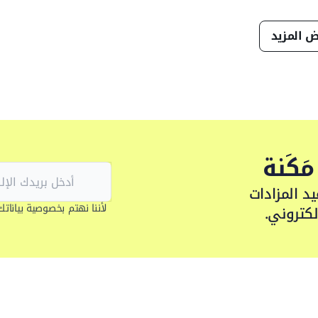
 المزيد
َكَنة
د المزادات
لأننا نهتم بخصوصية بياناتك
لكتروني.