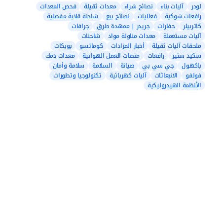
لودر
آليات بناء
نصائح شراء
معدات ثقيلة
فحص المعدات
رافعات شوكية
فعاليات
نصائح بيع
شاحنة قلابة مفصلية
كاتربيلر
حفارات
جريدر | ممهدة طرق
جرافات
آليات مستعملة
معدات مناولة مواد
شاحنات
ملحقات آليات ثقيلة
أخبار المزادات
كوماتسو
بوبكات
سكيد ستير
رافعات
منصات العمل الهوائية
معدات دمك
باكهول
جي سي بي
صيانة
السلامة
سلامة وأمان
فولفو
الانبعاثات
آليات كهربائية
تكنولوجيا وتطورات
الأنظمة الهيدروليكية