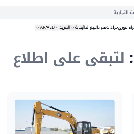
ة التجارية
اء
فوري
مزادات
قم بالبيع
لنا
أبحاث
المزيد
AR/AED
:
لتبقى على اطلاع