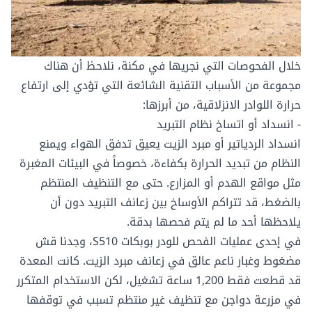
خلال الفحوصات التي نجريها في مكنة، نلاحظ أن هناك
مجموعة من الأسباب التقنية الشائعة التي تؤدي إلى ارتفاع
حرارة اللوادر الانزلاقية، من أبرزها:
- انسداد أو اتساخ نظام التبريد
انسداد الردياتير أو مبرد الزيت يعيق تدفق الهواء ويمنع
النظام من تبديد الحرارة بكفاءة، خصوصاً في البيئات المغبرة
مثل مواقع الهدم أو المزارع. حتى مع التنظيف المنتظم
بالضغط، قد تتراكم الأوساخ بين زعانف التبريد دون أن
يلاحظها أحد ما لم يتم فحصها بدقة.
في إحدى عمليات الفحص للودر بوبكات S510، وجدنا قش
مضغوط وغبار ناعم عالق في زعانف مبرد الزيت. كانت المعدة
قد قطعت فقط 1,200 ساعة تشغيل، لكن الاستخدام المتكرر
في مزرعة دواجن مع تنظيف غير منتظم تسبب في توقفها