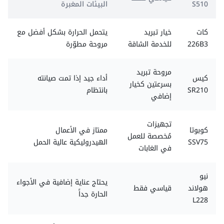
S510
البيئات المغبرة
كات
خيار تبريد
يتحمل الحرارة بشكل أفضل مع
226B3
للخدمة الشاقة
مروحة مطوّرة
مروحة تبريد
كيس
أداء جيد إذا تمت صيانته
بسرعتين كخيار
SR210
بانتظام
إضافي
تجهيزات
كوبوتا
ممتاز في الأعمال
مُخصصة للعمل
SSV75
الهيدروليكية عالية الحمل
في الغابات
نيو
يحتاج عناية إضافية في الأجواء
هولاند
قياسي فقط
الحارة جداً
L228