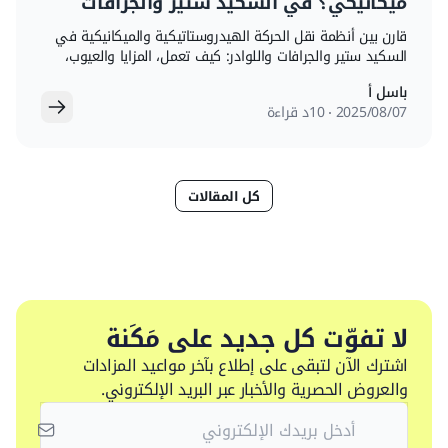
ميكانيكي؟ في السكيد ستير والجرافات
واللوادر
قارن بين أنظمة نقل الحركة الهيدروستاتيكية والميكانيكية في
السكيد ستير والجرافات واللوادر: كيف تعمل، المزايا والعيوب،
وأيها يناسب عملك.
باسل أ
07‏/08‏/2025
10د قراءة
كل المقالات
لا تفوّت كل جديد على مَكَنة
اشترك الآن لتبقى على إطلاع بآخر مواعيد المزادات
والعروض الحصرية والأخبار عبر البريد الإلكتروني.