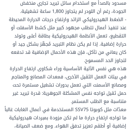
مسدود بالصدأ مع استخدام سائل تبريد تجاري منخفض
الجودة، رغم أن اللودر لم يتجاوز 1,800 ساعة تشغيلية.
- الضغط الهيدروليكي الزائد وارتفاع درجات الحرارة المحيطة
عند تنفيذ أعمال تتطلب مجهود كبير مثل كشط الأسفلت أو
التقطيع، تعمل الأنظمة الهيدروليكية بطاقة أعلى وتولد
حرارة إضافية. إذا لم يكن نظام التبريد مُجهّز بشكل جيد أو
كان يعاني من تآكل، فإن هذه الأحمال الإضافية قد تدفعه
لتجاوز الحد المسموح.
هذه هي نفس الآلية الأساسية وراء شكاوى ارتفاع الحرارة
في بيئات العمل الثقيل الأخرى، فمعدات المصانع والمناجم
ومصانع الأسمنت التي تعمل بدورات تشغيل مستمرة تحت
حمل ثقيل تواجه نفس المشكلة الجوهرية: قدرة تبريد غير
متناسبة مع الطلب المستمر.
معدّات مثل
كوبوتا SSV75
المستخدمة في أعمال الغابات غالباً
ما تواجه ارتفاع حرارة ما لم تكن مزودة بمبردات هيدروليكية
إضافية أو أطقم تعزيز تدفق الهواء. ومع ضعف الصيانة،