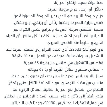
عدة مرات بسبب ارتفاع الحرارة.
- تآكل أو ارتخاء حزام مروحة التبريد
حزام مروحة التبريد هو الذي يدير المروحة المسؤولة عن
خفض حرارة المحرك. وعندما يتآكل أو يرتخي، ولو بشكل
بسيط، تنخفض سرعة المروحة ويتراجع تدفق الهواء عبر
الردياتير. أحياناً يتم اكتشاف المشكلة بشكل متأخر لأن الحزام
قد يبدو سليماً عند الفحص السريع.
في لودر كات 226B3، أدى تمدد الحزام إلى ضعف التبريد عند
التشغيل بسرعات عالية، فتوقف عن العمل بعد 20 دقيقة
فقط من التشغيل في طقس حار بدرجة 38 مئوية.
- انخفاض مستوى سائل التبريد أو رداءة جودته
سائل التبريد ليس مجرد ماء، بل يجب أن يحتوي على خليط
مناسب من مضاد التجمد والمواد المانعة للتآكل حتى يتمكن
النظام من التعامل مع الحرارة العالية. السائل الرديء قد
يؤدي أيضاً إلى تآكل داخلي يسبب انسداد الردياتير من الداخل.
في عملية تفكيك للودر كيس SR130، وجدنا قلب الردياتير