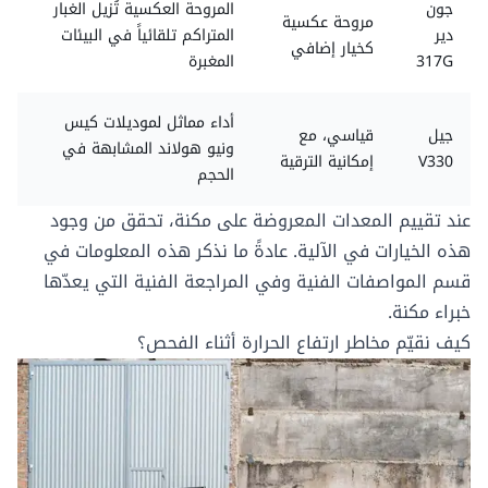
جون
المروحة العكسية تُزيل الغبار
مروحة عكسية
دير
المتراكم تلقائياً في البيئات
كخيار إضافي
317G
المغبرة
أداء مماثل لموديلات كيس
جيل
قياسي، مع
ونيو هولاند المشابهة في
V330
إمكانية الترقية
الحجم
عند تقييم المعدات المعروضة على
مكنة
، تحقق من وجود
هذه الخيارات في الآلية. عادةً ما نذكر هذه المعلومات في
قسم المواصفات الفنية وفي المراجعة الفنية التي يعدّها
خبراء مكنة.
كيف نقيّم مخاطر ارتفاع الحرارة أثناء الفحص؟