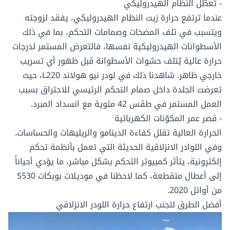
- تعطُّل النظام الهيدروليكي
عندما ترتفع حرارة
زيت النظام الهيدروليكي
، يفقد لزوجته
ويتسبب في تلف المضخات وصمامات التحكم، بما في ذلك
الأسطوانات الهيدروليكية نفسها، فالتعرض المستمر لدرجات
حرارة عالية يُتلف حشوات الأسطوانة قبل ظهور أي تسريب
خارجي ظاهر. شاهدنا ذلك في لودر نيو هولاند L220، حيث
تعرضت الجلدة داخل صمام التحكم الرئيسي للاحتراق بسبب
العمل المستمر في طقس 42 مئوية مع انسداد المبرد.
- قصر عمر المكوّنات الكهربائية
الحرارة العالية تقلل كفاءة الدينامو والريليهات والحساسات.
وفي اللوادر الانزلاقية الحديثة التي تعمل بأنظمة تحكم
إلكترونية، يتأثر كمبيوتر التحكم بشكل مباشر، ما يؤدي أحياناً
إلى أعطال متقطعة، كما لاحظنا في موديلات بوبكات S530
من أوائل 2020.
أفضل الطرق لتجنب ارتفاع حرارة اللودر الانزلاقي