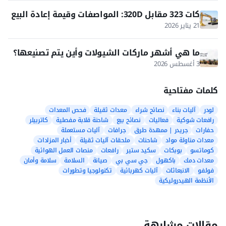
كات 323 مقابل 320D: المواصفات وقيمة إعادة البيع
في 2026
21 يناير 2026
ما هي أشهر ماركات الشيولات وأين يتم تصنيعها؟
3 أغسطس 2026
كلمات مفتاحية
لودر
آليات بناء
نصائح شراء
معدات ثقيلة
فحص المعدات
رافعات شوكية
فعاليات
نصائح بيع
شاحنة قلابة مفصلية
كاتربيلر
حفارات
جريدر | ممهدة طرق
جرافات
آليات مستعملة
معدات مناولة مواد
شاحنات
ملحقات آليات ثقيلة
أخبار المزادات
كوماتسو
بوبكات
سكيد ستير
رافعات
منصات العمل الهوائية
معدات دمك
باكهول
جي سي بي
صيانة
السلامة
سلامة وأمان
فولفو
الانبعاثات
آليات كهربائية
تكنولوجيا وتطورات
الأنظمة الهيدروليكية
مقالات مشابهة