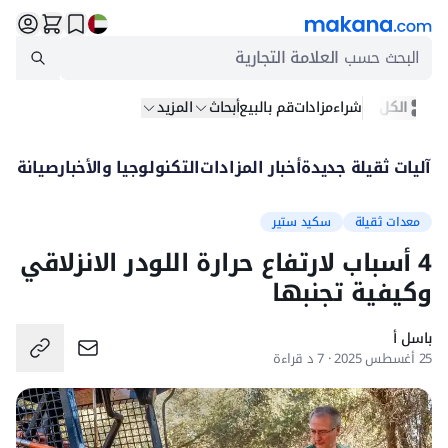
البحث حسب
العلامة التجارية
الكل
شراء
مزادات
قم بالبيع
أبحاث
المزيد
آليات ثقيلة جديدة
أخبار المزادات
التكنولوجيا والأخبار
صيانة
بيع
معدات ثقيلة
سكيد ستير
4 أسباب لارتفاع حرارة اللودر الانزلاقي
وكيفية تجنبها
باسل أ
25 أغسطس 2025 · 7 د قراءة