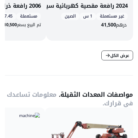
2024 رافعة مقصية كهربائية سينوبوم 0608N
2006 رافعة ذراع مفصلية ديزل مانيتو 160 ATJ
غير مستعملة
1 س
الصين
مستعملة
7.45 طن
درهم
41,500
تم البيع بسعر
10,500
$
عرض الكل
مواصفات المعدات الثقيلة.
معلومات تساعدك
في قرارك.