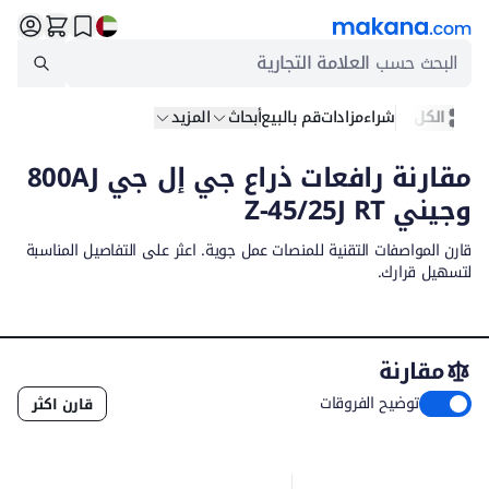
البحث حسب
العلامة التجارية
الكل
شراء
مزادات
قم بالبيع
أبحاث
المزيد
مقارنة رافعات ذراع جي إل جي 800AJ
وجيني Z-45/25J RT
قارن المواصفات التقنية للمنصات عمل جوية. اعثر على التفاصيل المناسبة
لتسهيل قرارك.
مقارنة
توضيح الفروقات
قارن اكثر