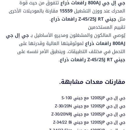
طول المعدة
طول المعدة
2.44 م
1.83 م
جي إل جي 800AJ رافعات ذراع
تتفوق من حيث قوة
منخفضة
منخفضة
نوع التأرجح
نوع التأرجح
المحرك عند
ووزن التشغيل
15559
مقارنة بالموديلات الأخرى
3.02 م
2.13 مم
مستمر
غير مستمر
مثل
جيني Z-45/25J RT رافعات ذراع
.
تقييم المستخدمين
تذبذب المحور
تذبذب المحور
نوع الاطارات
نوع الاطارات
يُوصي المالكون والمشغلون ومديرو الأساطيل بـ
جي إل جي
-
0.15 م
هوائي
التضاريس الوعرة
800AJ رافعات ذراع
لموثوقيتها العالية وقدرتها على
التحمل في مختلف التطبيقات. وينطبق الأمر نفسه على
جيني Z-45/25J RT رافعات ذراع
.
مقارنات معدات مشابهة.
جي إل جي 1200SJP مع جيني S-100
جي إل جي 1200SJP مع جيني Z-30/20N
جي إل جي 1200SJP مع جيني Z-30/20NRJ
جي إل جي 1200SJP مع جيني Z-34/22 Bi