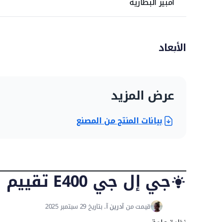
أمبير البطارية
الأبعاد
الارتفاع عن الأرض
عرض المزيد
الطول الكلي
بيانات المنتج من المصنع
العرض الكلي
الارتفاع مع الحواجز
جي إل جي E400 تقييم الخبراء
قيمت من
آدرين آ.
بتاريخ 29 سبتمبر 2025
سعة أنظمة الخدمة