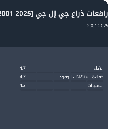
رافعات ذراع جي إل جي E400 [2001-2025]
2001-2025
الأداء
4.7
كفاءة استهلاك الوقود
4.7
المميزات
4.3