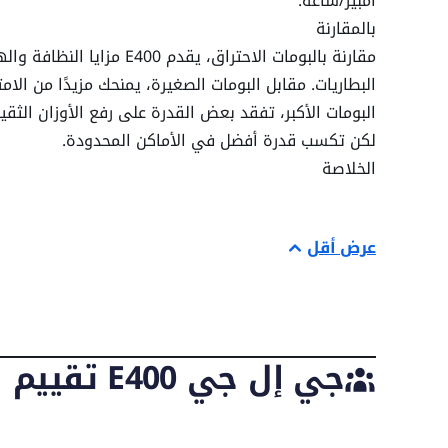
أمبير/ساعة.
مدى حركة الذراع الجانبي أفقيًا
بالمقارنة
مقارنة بالبومات الاحتراق، يقدم 00
سرعة القيادة - المنصة منخفضة
البطاريات. مقابل البومات الصغيرة، يمنحك مزيدًا من الام
البومات الأكبر، تفقد بعض القدرة على رفع الأوزان الثقيل
لكن تكسب قدرة أفضل في الأماكن المحدودة.
المنصة
الخلاصة
إذا المشروع يتطلب دقة، تشغيل منخفض الانبعاثات، وتن
بعد المنصة أ
عرض أقل
JLG E400
يُعد خيارًا عمليًا. ليست مخصصة لرفع أوزان 
الدقيق والمرونة في المواقع المحدودة. تأكد من مراقبة 
بعد المنصة ب
بحدود الحمولة دائمًا.
جي إل جي E400 تقييم المالك