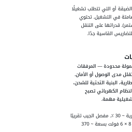
 للأماكن الضيقة أو التي تتطلب تشغيلًا
15.14 لتر
لت، بلا انبعاثات وصامتة في التشغيل. تحتوي
، خيار جيب، ودوران 360° (غير مستمر). قدراتها على التنقل
ضاريس القاسية جدًا.
ات
360 درجات
مولة محدودة — المرفقات
تقلل مدى الوصول أو الأمان.
غير مستمر
طارية، البنية التحتية للشحن،
لنظام الكهربائي تصبح
شغيلية مهمة.
سرعة التنقل ~ 7.2 كم/س في كثير من الوحدات. الانحدارية ~ 30 ٪. مفصل الجيب تقريبًا
226.8 كغ
~ 144°. ارتفاع العبور ~ 6.55 م. البطارية تتألف عادة من 8 × 6 فولت بسعة ~ 370