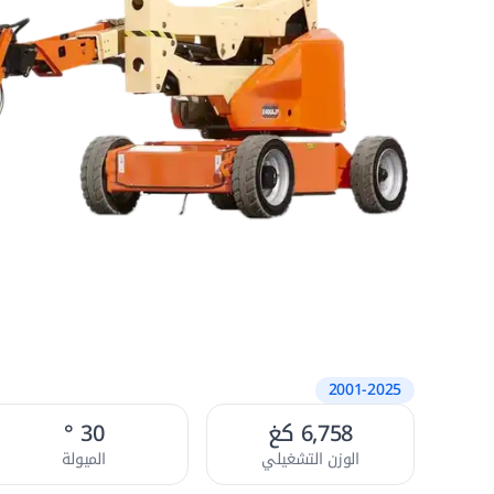
2001-2025
6,758 كغ
30 °
الوزن التشغيلي
الميولة