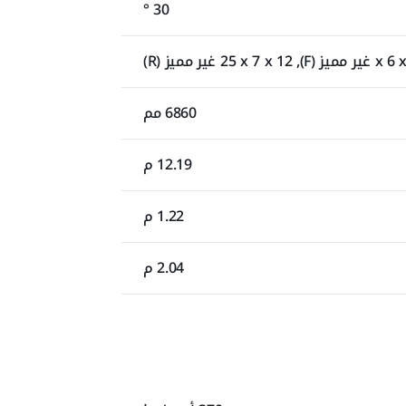
30 °
6860 مم
12.19 م
1.22 م
2.04 م