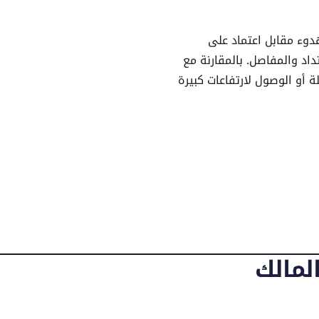
144 درجات
E4 مزايا النظافة والهدوء مقابل اعتماد على
4.83 ك/سا
تداد والمفاصل. بالمقارنة مع
ة أو الوصول لارتفاعات كبيرة
قّل ضمن أماكن ضيّقة، فإن
0.79 م
ضخمة، لكنها تتفوّق في الوصول
استهلاك البطارية والالتزام
1.22 م