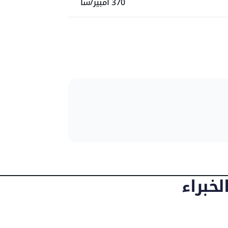
370 أمبير/سا
12.7 م
6.76 م
1.28 م
2.01 م