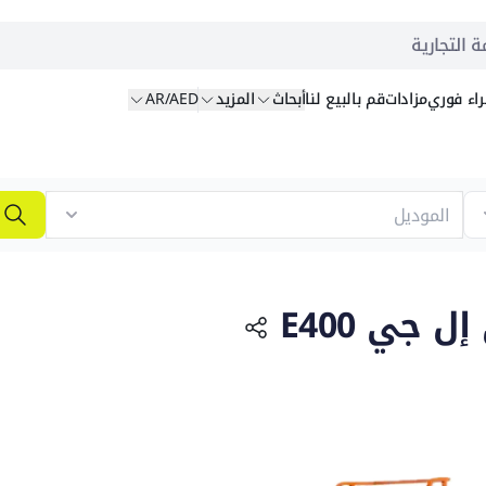
ة التجارية
اء
فوري
مزادات
قم بالبيع
لنا
أبحاث
المزيد
AR/AED
ا
 جي E400