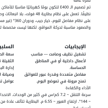
نظرة عامة
تم تصميم الـ E400 لتكون بومًا كهربائيًا مناسبًا
سعة سائل الهيدروليك
نظيفًا. تعمل على نظام بطارية 48 فو
على نظام مفاصل للبوم
والصعود مناسبة لحركة المواقع، لكنها ليست مخصصة للت
المواصفات التشغيلية
الإيجابيات
السلبي
التأرجح
تشغيل نظيف وصامت — مناسب
سعة الح
لأعمال داخلية أو في المناطق
الثقيلة 
نوع التأرجح
الحساسة.
إدارة الب
مفاصل متعددة وقدرة عبور للعوائق
وصيانة ا
تمنح مرونة في تموضع البوم.
عوامل ت
الأداء
الأداء والكفاءة
سعة المنصة - غير مقيد