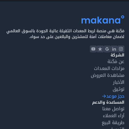
ثباتاً أثناء الحركة على أرضيات المواقع المختلفة.
رافعات ذراع مفصلية جيني مستعملة للبيع
تعرض
مكنة
رافعات جيني Z-45 مستعملة للبيع، وجميعها
مفحوصة وجاهزة للاستخدام أو التصدير. المعدات الموجودة في
المنطقة الحرة بجبل علي يمكن توفيرها مع المستندات الكاملة
مَكَنة هي منصة لربط المعدات الثقيلة عالية الجودة بالسوق العالمي
وخدمات الشحن والدعم اللوجستي.
لضمان معاملات آمنة للمشترين والبائعين على حد سواء.
رافعات جيني Z-45 للبيع على مكنة
إذا كنت تبحث عن شراء رافعة جيني Z-45 مستعملة، تتيح لك
الشركة
مكنة مقارنة المعدات المتوفرة والاطلاع على
تقارير الفحص
.
عن مَكَنة
مزادات المعدات
مشاهدة العروض
الأخبار
توثيق
حجز موعد
المساعدة والدعم
تواصل معنا
آراء العملاء
طريقة البيع