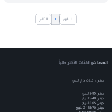
السابق
1
التالي
المعدات
والفئات الأكثر طلباً
جيني رافعات ذراع للبيع
جيني S-85 للبيع
جيني S-40 للبيع
جيني S-65 للبيع
جيني Z-135/70 للبيع