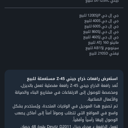
جيني SX-125XC للبيع
جي إل جي 1200SJP للبيع
جي إل جي 400S للبيع
جي إل جي 600S للبيع
جي إل جي 860SJ للبيع
جي إل جي 460SJ للبيع
مانيتو 160 ATJ للبيع
سينوبوم AB15J للبيع
نيفتي 210SD للبيع
استعرض رافعات ذراع جيني Z-45 مستعملة للبيع
تُعد رافعة الذراع جيني Z-45 رافعة مفصلية تعمل بالديزل،
ومخصصة للوصول إلى الارتفاعات في مشاريع البناء والصيانة
والأعمال الصناعية.
تم تصنيع هذا الموديل في الولايات المتحدة، ويُستخدم بشكل
واسع في المواقع التي تتطلب وصولاً آمناً إلى أماكن يصعب
الوصول إليها رأسياً وأفقياً.
تعمل الرافعة بـ
محرك ديزل Deutz D2011
بقوة 48 حصان