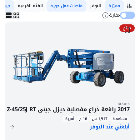
مميّزة
التوفر
منصات عمل جوية
الفئة الفرعية
جيني
مقارنة
مباع
BLA-018
2017 رافعة ذراع مفصلية ديزل جيني Z-45/25J RT
مستعملة
1,917 س
16 م
أمريكا
أبلغني عند التوفر