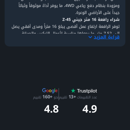
ومزودة بنظام دفع رباعي 4WD، ما يوفر أداءً موثوقاً وثباتاً
جيداً على الأراضي الوعرة.
شراء رافعة 16 متر جيني Z-45
توفر الرافعة ارتفاع عمل أقصى يبلغ 16 متراً ومدى أفقي يصل
إلى 7.52 متر، ما يجعلها مناسبة لأعمال التركيب والصيانة
قراءة المزيد
والبناء على الارتفاعات. وتتحمل المنصة حمولة تصل إلى 227
كجم، تكفي لوجود شخصين مع المعدات.
يساعد المحور المتأرجح النشط وقدرة تسلق منحدرات تصل إلى
45% على الحركة بثبات في المواقع غير المستوية. كما يتيح
دوران المنصة بزاوية 160 درجة والذراع المفصلية الوصول
الدقيق حول العوائق والمنشآت.
أداء رافعة جيني Z-45
تم تصميم هذه الرافعة لتوفير حركة سلسة وتحكم دقيق. توفر
+13
+160
أنظمة مثل التحكم التناسبي والمنصة ذاتية الاستواء ونظام
عدد التقييمات
تقييم
نحو
تقييم
4.9
4.8
استشعار حمولة المنصة تشغيلًا آمناً ودقيقاً أثناء العمل على
الارتفاعات.
يساعد تصميم بدون بروز خلفي (Zero Tail Swing) على
المناورة في المساحات الضيقة، بينما يوفر نظام الجر الإيجابي