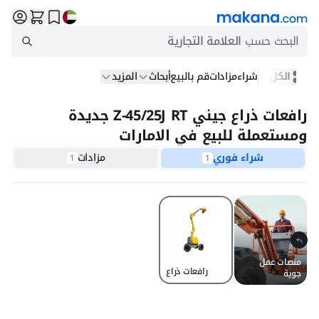
البحث حسب
العلامة التجارية
الكل
شراء
مزادات
قم بالبيع
أبحاث
المزيد
رافعات ذراع جيني Z-45/25J RT جديدة
ومستعملة للبيع في الامارات
شراء فوري
مزادات
1
1
منصات عمل
رافعات ذراع
جوية