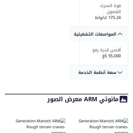
قوة المحرك
القصوى
175.24 ك/واط
المواصفات التشغيلية
أقصى قدرة رفع
55,000 كغ
سعة أنظمة الخدمة
سعة الوقود
200 لتر
مانوتي ARM معرض الصور