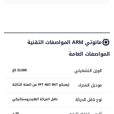
وزن تشغيلي 32,000 كجم
ذراع تلسكوبي مكوّن من 4 أقسام
المواصفات
تقييم
تقييم
معدات
تقييم
التقنية
ناقل حركة هيدروستاتيكي
الخبراء
المالك
مشابهة
محرك إيفيكو FPT N67 ENT من الفئة الثالثة بقوة 175.24 كيلو واط
مانوتي ARM
المواصفات التقنية
عرض 6 م عند فرد الدعامات بالكامل
المواصفات العامة
الوزن التشغيلي
32,000 كغ
موديل المحرك
إيفيكو FPT N67 ENT من الفئة الثالثة
نوع ناقل الحركة
ناقل الحركة الهيدروستاتيكي
35 م