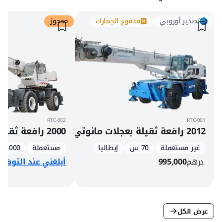
تصدير أوروبي
مدفوع الجمارك
محجوز
RTC-002
RTC-001
2012 رافعة ثقيلة بعجلات مانوتي ARM 550
2000 رافعة ثقيلة بعجلات تيريكس RT230
غير مستعملة
70 س
إيطاليا
مستعملة
30,000 كغ
درهم
995,000
أبلغني عند التوفر
عرض الكل