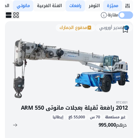
مميّزة
التوفر
رافعات
الفئة الفرعية
مانوتي
المود
مقارنة
تصدير أوروبي
مدفوع الجمارك
RTC-001
2012 رافعة ثقيلة بعجلات مانوتي ARM 550
غير مستعملة
70 س
55,000 كغ
إيطاليا
درهم
995,000