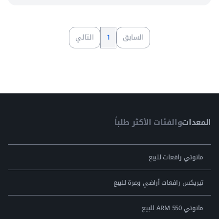
السابق
1
التالي
المعدات
والفئات الأكثر طلباً
مانوتي رافعات للبيع
تيريكس رافعات أراضي وعرة للبيع
مانوتي ARM 550 للبيع