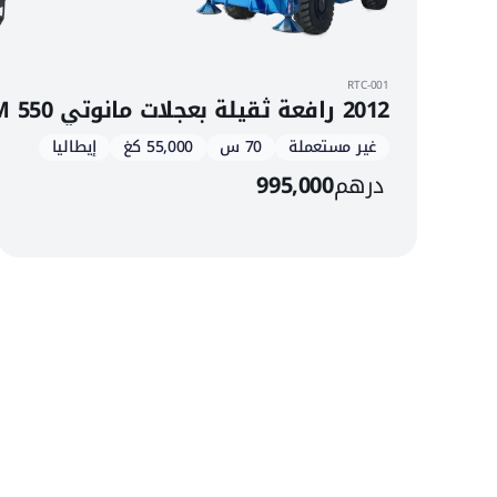
RTC-001
2012 رافعة ثقيلة بعجلات مانوتي ARM 550
غير مستعملة
70 س
55,000 كغ
إيطاليا
درهم
995,000