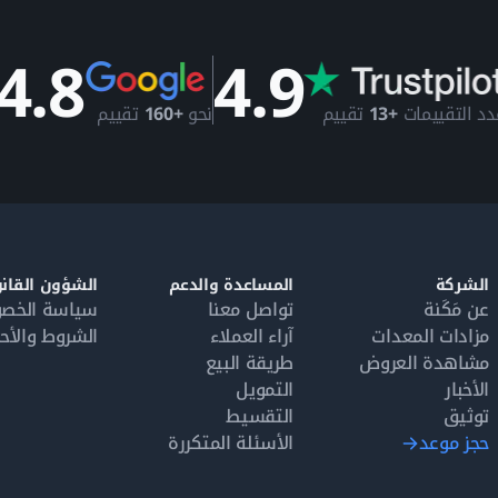
4.8
4.9
دد التقييمات
+13
تقييم
نحو
+160
تقييم
الشركة
المساعدة والدعم
الشؤون القانو
عن مَكَنة
تواصل معنا
سياسة الخص
مزادات المعدات
آراء العملاء
الشروط والأح
مشاهدة العروض
طريقة البيع
الأخبار
التمويل
توثيق
التقسيط
حجز موعد
الأسئلة المتكررة