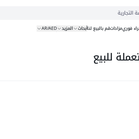
ة التجارية
اء
فوري
مزادات
قم بالبيع
لنا
أبحاث
المزيد
AR/AED
ملة للبيع