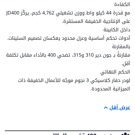
الكفاءة
مع قدرة 44 كيلو واط ووزن تشغيلي 4,762 كجم، يركّز JD400
فولتاج التشغيل
12 ڤ
على الإنتاجية الخفيفة المستقرة.
داخل الكابينة
الوزن التشغيلي
4,762 كغ
أدوات تحكم أساسية وعزل محدود يعكسان تصميم الستينات.
بالمقارنة
نوع ناقل الحركة
شبكة ثابتة
مقارنةً بـ جون دير 310 و315، تضحي 400 بالأداء مقابل تكلفة
أقل.
عرض الإطارات
2.1 م
الحكم النهائي
لودر حفار كلاسيكي 3 نجوم موجّه للأعمال الخفيفة ذات
السعات
الميزانية المحدودة.
عرض أقل
سعة زيت المحرك
6.81 لتر
العجلات