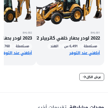
BHL-002
BHL-001
2022 لودر بحفار خلفي كاتربيلر 426F2
2023 لودر بحفار خلفي كاتربيلر 428
مستعملة
6,491 س
الهند
مستعملة
1,760 س
أبلغني عند التوفر
أبلغني عند التوفر
عرض الكل
معدات مشابهة.
تقييمات أخرى.