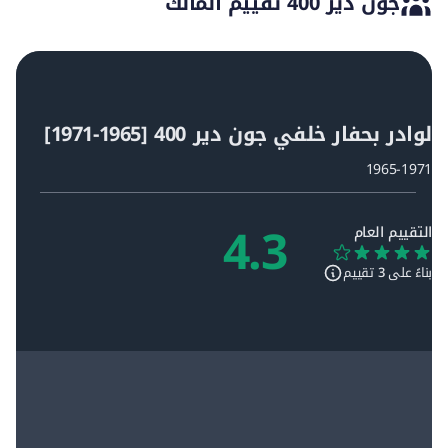
جون دير 400 تقييم المالك
حجم الإطارات الأمامية (للدفع الثنائي)
7.50-16
حجم الإطارات الخلفية
13.6-28
لوادر بحفار خلفي جون دير 400 [1965-1971]
1965-1971
الأبعاد
4.3
التقييم العام
مدى عمق المداس الأمامي
142.24 سم
بناءً على
3
تقييم
الارتفاع حتى الكابينة
2.04 م
مدى عمق المداس الخلفي
198.12 سم
الطول الكلي
3.23 م