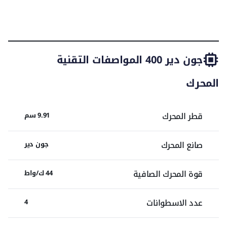
ارتفاع تفريغ اللودر 2.53 م
المواصفات
تقييم
تقييم
معدات
تقييم
التقنية
هيدروليك مغلق المركز
الخبراء
المالك
مشابهة
ناقل حركة ثابت التعشيق
جون دير 400
المواصفات التقنية
السعر 32–51 ألف درهم
المحرك
قطر المحرك
9.91 سم
صانع المحرك
جون دير
قوة المحرك الصافية
44 ك/واط
عدد الاسطوانات
4