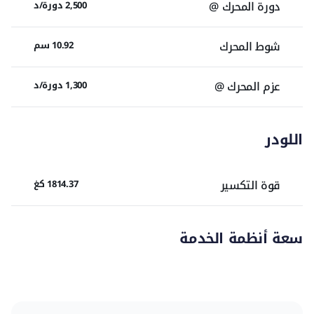
دورة المحرك @
2,500 دورة/د
شوط المحرك
10.92 سم
عزم المحرك @
1,300 دورة/د
اللودر
قوة التكسير
1814.37 كغ
سعة أنظمة الخدمة
سعة سائل التبريد
11.73 لتر