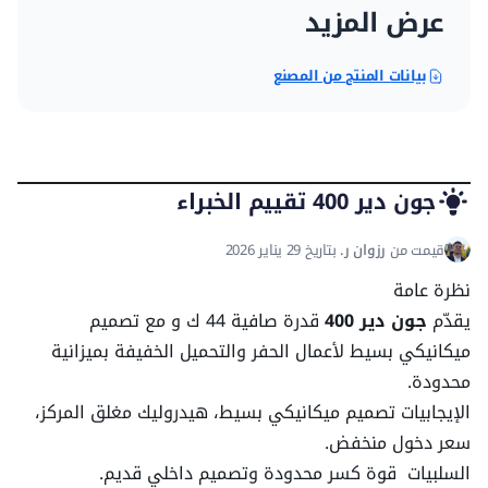
عرض المزيد
سعة الوقود
73.81 لتر
سعة سائل الهيدروليك
بيانات المنتج من المصنع
40.88 لتر
المواصفات العامة
جون دير 400 تقييم الخبراء
سعة المحرك
3300.36 سم/٣
قيمت من
رزوان ر.
بتاريخ 29 يناير 2026
نظرة عامة
ارتفاع تفريغ اللودر
2.53 م
يقدّم
جون دير 400
قدرة صافية 44 ك و مع تصميم
ميكانيكي بسيط لأعمال الحفر والتحميل الخفيفة بميزانية
مدى التفريغ للحفار الأمامي
0.73 م
محدودة.
الإيجابيات تصميم ميكانيكي بسيط، هيدروليك مغلق المركز،
أقصى سرعة للأمام
25.91 ك/سا
سعر دخول منخفض.
السلبيات قوة كسر محدودة وتصميم داخلي قديم.
شدة العزم
196.59 نيوتن م