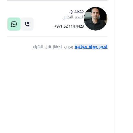
محمد ح.
المدير التجاري
+971 52 114 4423
احجز جولة مجانية
وجرب الجهاز قبل الشراء