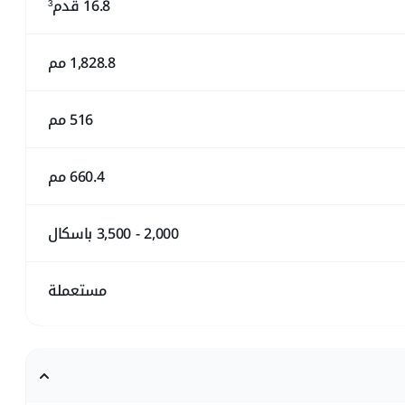
16.8 قدم³
1,828.8 مم
516 مم
660.4 مم
2,000 - 3,500 باسكال
مستعملة