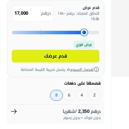
قدم عرض
درهم
النطاق المعتاد: درهم 14k–
18.8k
عرض قوي
قدم عرضك
تفصيل الرسوم
•
لا يشمل ضريبة القيمة المضافة
قسّمها على دفعات
8
6
4
2
درهم
2,350
/شهريا
بدون فوائد • بدون رسوم