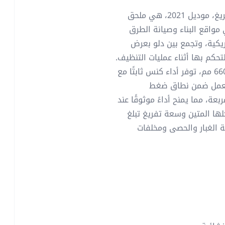
مكنسة لودر انزلاقي بالادين 21572M-0022 مع دلو تفريغ، موديل 2021، هي ملحق
واقع البناء وصيانة الطرق
ريكية، وتجمع بين دلو بعرض
التحكم بها أثناء عمليات التنظيف.
بعرض عمل يبلغ 1,828.8 مم وقطر فرشاة يصل إلى 660.4 مم، توفر أداء كنس ثابتًا مع
ن جيد بفضل مركز ثقل يبلغ 516 مم. تعمل ضمن نطاق ضغط
3,50 رطل لكل بوصة مربعة، مما يمنح أداءً موثوقًا عند
لها المتين وسعة تفريغ تبلغ
21572 خيارًا فعالًا لإزالة الغبار والحصى ومخلفات