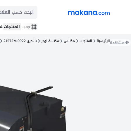
البحث حسب
العلام
جميع المنتجات
شر
الرئيسية
المنتجات
مكانس
مكنسة لودر
بالادين 21572M-0022
49
مشاهدة