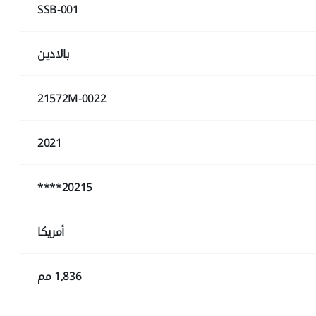
SSB-001
بالادين
21572M-0022
2021
20215****
أمريكا
1,836 مم