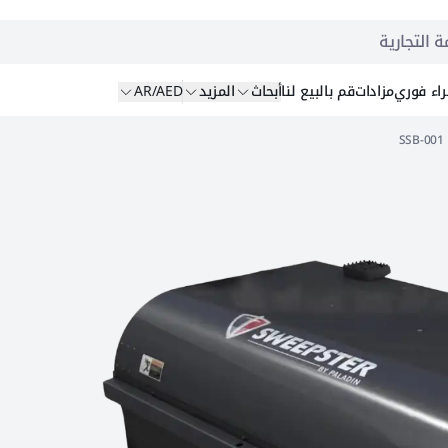
ة التجارية
اء
فوري
مزادات
قم بالبيع
لنا
أبحاث
المزيد
AR/AED
SSB-001