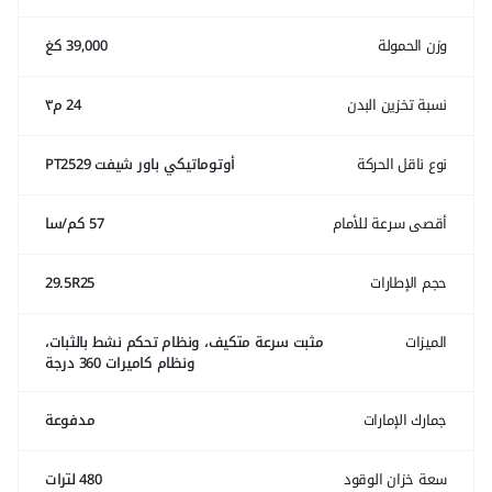
وزن الحمولة
39,000 كغ
نسبة تخزين البدن
24 م٣
نوع ناقل الحركة
أوتوماتيكي باور شيفت PT2529
أقصى سرعة للأمام
57 كم/سا
حجم الإطارات
29.5R25
الميزات
مثبت سرعة متكيف، ونظام تحكم نشط بالثبات،
ونظام كاميرات 360 درجة
جمارك الإمارات
مدفوعة
سعة خزان الوقود
480 لترات