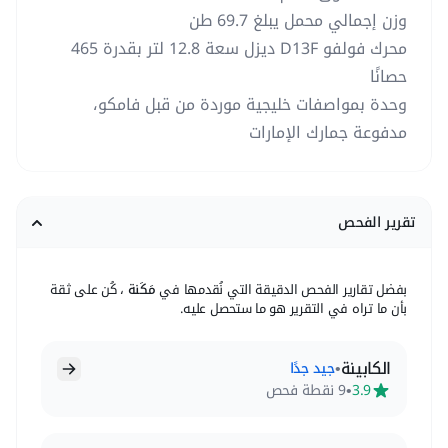
وزن إجمالي محمل يبلغ 69.7 طن
محرك فولفو D13F ديزل سعة 12.8 لتر بقدرة 465
حصانًا
وحدة بمواصفات خليجية موردة من قبل فامكو،
مدفوعة جمارك الإمارات
تقرير الفحص
بفضل تقارير الفحص الدقيقة التي نُقدمها في
مَكَنة
، كُن على ثقة
بأن ما تراه في التقرير هو ما ستحصل عليه.
الكابينة
•
جيد جدًا
•
3.9
9 نقطة فحص