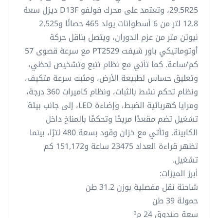
29.5R25، وتعتمد على محرك فولفو D13F ديزل سعة
12.8 لتر من 6 أسطوانات يولد 465 حصانًا و2,525
نيوتن متر من عزم الدوران، ويتصل بناقل حركة
أوتوماتيكي باور شيفت PT2529 مع سرعة قصوى 57
كم/ساعة. كما تأتي مع نظام تتبع وتشخيص لحظي،
وتعليق حساس لطبيعة الأرض، ومثبت سرعة متكيف،
ونظام تحكم نشط بالثبات، ونظام كاميرات 360 درجة،
ومرايا كهربائية الضبط، وإضاءة LED، إلى جانب بيئة
تشغيل تضم مقعدًا مريحًا وتحكمًا بالمناخ داخل
الكابينة. وتأتي مع خزان وقود بسعة 480 لترًا، بينما
تظهر قراءة العداد 23475 ساعة و151,172 كم
تشغيل.
أبرز الميزات:
شاحنة نقل مفصلية بوزن 31.2 طن
حمولة 39 طن
سعة صندوق 24 م³