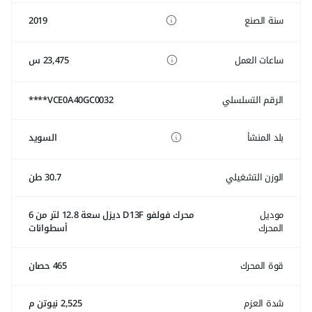
سنة الصنع
2019
ساعات العمل
23,475 س
الرقم التسلسلي
VCE0A40GC0032****
بلد المنشأ
السويد
الوزن التشغيلي
30.7 طن
موديل
محرك فولفو D13F ديزل سعة 12.8 لتر من 6
المحرك
أسطوانات
قوة المحرك
465 حصان
شدة العزم
2,525 نيوتن م