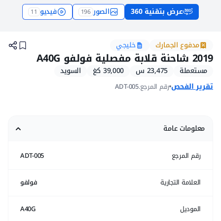
عرض بتقنية 360
الصور
فيديو
11
196
شاحنات قلابة مفصلية فولفو A40G مستعملة موديل 2019 للبيع
مدفوع الجمارك
خليجي
2019 شاحنة قلابة مفصلية فولفو A40G
مستعملة
23,475 س
39,000 كغ
السويد
تقرير الفحص
رقم المرجع.
ADT-005
معلومات عامة
رقم المرجع
ADT-005
العلامة التجارية
فولفو
الموديل
A40G