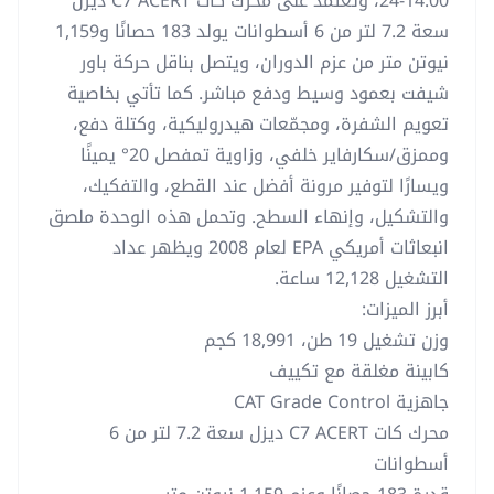
14.00-24، وتعتمد على محرك كات C7 ACERT ديزل
سعة 7.2 لتر من 6 أسطوانات يولد 183 حصانًا و1,159
نيوتن متر من عزم الدوران، ويتصل بناقل حركة باور
شيفت بعمود وسيط ودفع مباشر. كما تأتي بخاصية
تعويم الشفرة، ومجمّعات هيدروليكية، وكتلة دفع،
وممزق/سكارفاير خلفي، وزاوية تمفصل 20° يمينًا
ويسارًا لتوفير مرونة أفضل عند القطع، والتفكيك،
والتشكيل، وإنهاء السطح. وتحمل هذه الوحدة ملصق
انبعاثات أمريكي EPA لعام 2008 ويظهر عداد
التشغيل 12,128 ساعة.
أبرز الميزات:
وزن تشغيل 19 طن، 18,991 كجم
كابينة مغلقة مع تكييف
جاهزية CAT Grade Control
محرك كات C7 ACERT ديزل سعة 7.2 لتر من 6
أسطوانات