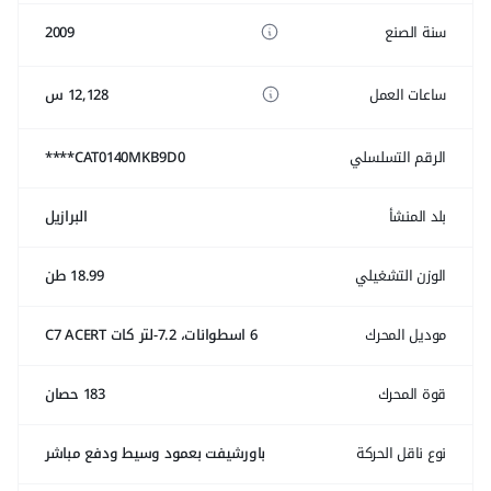
سنة الصنع
2009
ساعات العمل
12,128 س
الرقم التسلسلي
CAT0140MKB9D0****
بلد المنشأ
البرازيل
الوزن التشغيلي
18.99 طن
موديل المحرك
6 اسطوانات، 7.2-لتر كات C7 ACERT
قوة المحرك
183 حصان
نوع ناقل الحركة
باورشيفت بعمود وسيط ودفع مباشر