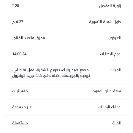
زاوية المفصل
20 °
طول شفرة التسوية
4.27 م
العرقوب
ممزق متعدد الخناجر
حجم الإطارات
14.00-24
الميزات
مجمع هيدروليك، تعويم الشفرة، قفل تفاضلي،
توجيه بالجويستك، كتلة دفع، كات جريد كونترول
سعة خزان الوقود
416 لترات
جمارك الإمارات
غير مدفوعة
الحالة
مستعملة