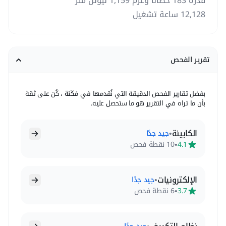
قدرة 183 حصانًا وعزم 1,159 نيوتن متر
12,128 ساعة تشغيل
تقرير الفحص
بفضل تقارير الفحص الدقيقة التي نُقدمها في
مَكَنة
، كُن على ثقة
بأن ما تراه في التقرير هو ما ستحصل عليه.
الكابينة
•
جيد جدًا
•
4.1
10 نقطة فحص
الإلكترونيات
•
جيد جدًا
•
3.7
6 نقطة فحص