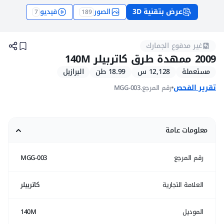
عرض بتقنية 3D
الصور
فيديو
7
189
كريدرات كاتربيلر 140M مستعملة موديل 2009 للبيع
غير مدفوع الجمارك
2009 ممهدة طرق كاتربيلر 140M
مستعملة
12,128 س
18.99 طن
البرازيل
تقرير الفحص
رقم المرجع.
MGG-003
معلومات عامة
رقم المرجع
MGG-003
العلامة التجارية
كاتربيلر
الموديل
140M