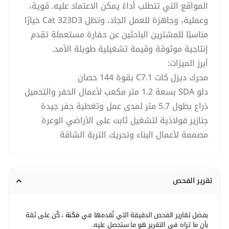
المواقع التي تتطلب أداءً يمكن الاعتماد عليه. قوية،
وعملية، وجاهزة للعمل الجاد، وتظل Cat 323D3 خيارًا
مناسبًا للمشترين الباحثين عن حفارة مستعملة تقدم
إنتاجية موثوقة وقيمة تشغيلية طويلة الأمد.
أبرز الميزات:
محرك ديزل كات C7.1 بقوة 144 حصان
دلو SDA بسعة 1.2 متر مكعب لأعمال الحفر والتحميل
ذراع بطول 5.7 متر لمدى عمل وتغطية حفر جيدة
جنازير فولاذية لتشغيل ثابت على الأراضي الوعرة
مصممة لأعمال البناء وتحريك التربة الشاقة
تقرير الفحص
بفضل تقارير الفحص الدقيقة التي نُقدمها في
مَكَنة
، كُن على ثقة
بأن ما تراه في التقرير هو ما ستحصل عليه.