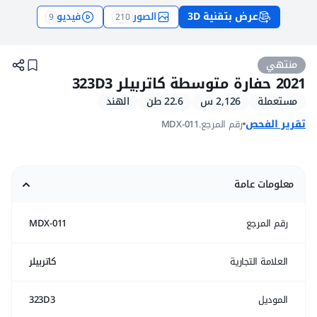
عرض بتقنية 3D
الصور
فيديو
9
210
حفارات متوسطة كاتربيلر 323D3 مستعملة موديل 2021 للبيع
منتهي
2021 حفارة متوسطة كاتربيلر 323D3
مستعملة
2,126 س
22.6 طن
الهند
تقرير الفحص
رقم المرجع.
MDX-011
معلومات عامة
رقم المرجع
MDX-011
العلامة التجارية
كاتربيلر
الموديل
323D3