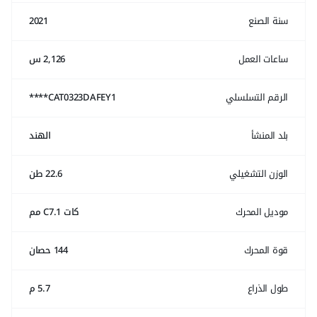
سنة الصنع
2021
ساعات العمل
2,126 س
الرقم التسلسلي
CAT0323DAFEY1****
بلد المنشأ
الهند
الوزن التشغيلي
22.6 طن
موديل المحرك
كات C7.1 مم
قوة المحرك
144 حصان
طول الذراع
5.7 م