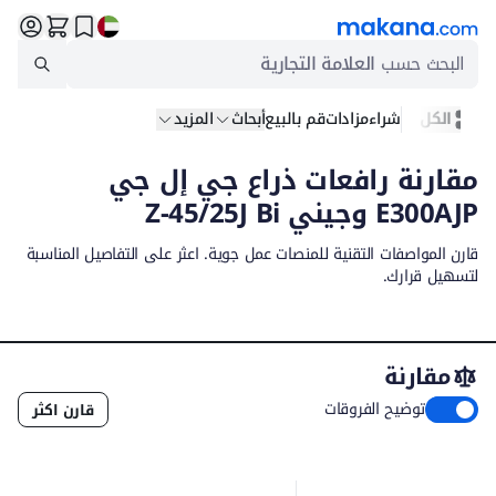
البحث حسب
العلامة التجارية
الكل
شراء
مزادات
قم بالبيع
أبحاث
المزيد
مقارنة رافعات ذراع جي إل جي
E300AJP وجيني Z-45/25J Bi
قارن المواصفات التقنية للمنصات عمل جوية. اعثر على التفاصيل المناسبة
لتسهيل قرارك.
مقارنة
توضيح الفروقات
قارن اكثر