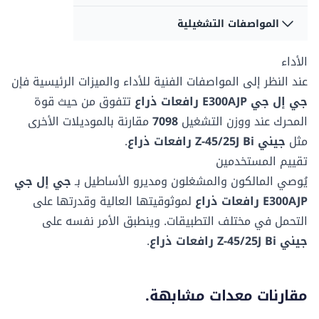
الجانبي أفقيًا
الجانبي أفقيًا
-
144 °
المواصفات التشغيلية
بعد المنصة أ
بعد المنصة أ
سعة الوقود
سعة الوقود
0.79 م
76.2 سم
-
34.44 لتر
الأداء
التأرجح
التأرجح
سعة المنصة - غير
سعة المنصة - غير
-
350 °
مقيد
مقيد
عند النظر إلى المواصفات الفنية للأداء والميزات الرئيسية فإن
بعد المنصة ب
بعد المنصة ب
226.8 كغ
227.02 كغ
1.22 م
183.13 سم
جي إل جي E300AJP رافعات ذراع
تتفوق من حيث قوة
نوع الاطارات
نوع الاطارات
المحرك عند
ووزن التشغيل
7098
مقارنة بالموديلات الأخرى
غير مميز
مملوءة بالرغوة
سرعة القيادة -
سرعة القيادة -
مثل
جيني Z-45/25J Bi رافعات ذراع
.
المنصة منخفضة
المنصة منخفضة
تقييم المستخدمين
4.83 ك/سا
-
يُوصي المالكون والمشغلون ومديرو الأساطيل بـ
جي إل جي
E300AJP رافعات ذراع
لموثوقيتها العالية وقدرتها على
التحمل في مختلف التطبيقات. وينطبق الأمر نفسه على
جيني Z-45/25J Bi رافعات ذراع
.
مقارنات معدات مشابهة.