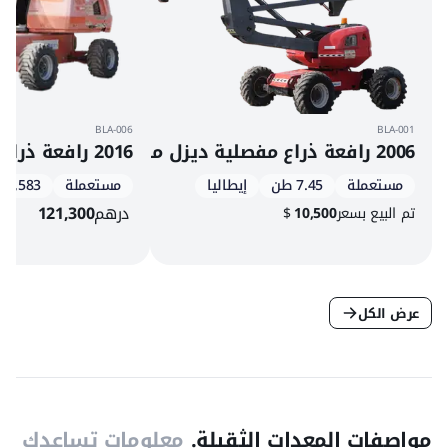
BLA-006
BLA-001
2006 رافعة ذراع مفصلية ديزل مانيتو 160 ATJ
2016 رافعة ذراع تلسكوبية دفع رباعي ديزل جي إل جي 460SJ
مستعملة
7.45 طن
إيطاليا
مستعملة
4,583 س
درهم
121,300
تم البيع بسعر
10,500
$
عرض الكل
مواصفات المعدات الثقيلة.
معلومات تساعدك