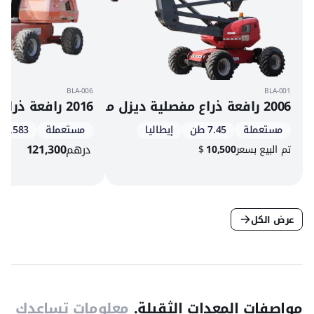
BLA-006
BLA-001
2006 رافعة ذراع مفصلية ديزل مانيتو 160 ATJ
2016 رافعة ذراع تلسكوبية دفع رباعي ديزل جي إل جي 460SJ
مستعملة
7.45 طن
إيطاليا
مستعملة
4,583 س
درهم
121,300
تم البيع بسعر
10,500
$
عرض الكل
مواصفات المعدات الثقيلة.
معلومات تساعدك