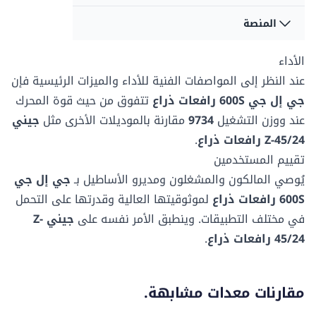
360 درجات
-
سعة سائل
سعة سائل
المنصة
سعة المنصة - غير
سعة المنصة - غير
الهيدروليك
الهيدروليك
مقيد
مقيد
128.7 لتر
90.84 لتر
نوع التأرجح
نوع التأرجح
272 كغ
227.02 كغ
الأداء
بعد المنصة أ
بعد المنصة أ
مستمر
-
0.91 م
76.2 سم
عند النظر إلى المواصفات الفنية للأداء والميزات الرئيسية فإن
سرعة القيادة -
سرعة القيادة -
جي إل جي 600S رافعات ذراع
تتفوق من حيث قوة المحرك
نوع الاطارات
نوع الاطارات
المنصة منخفضة
المنصة منخفضة
بعد المنصة ب
بعد المنصة ب
عند
ووزن التشغيل
9734
مقارنة بالموديلات الأخرى مثل
جيني
مملوءة بالرغوة
مملوءة بالرغوة
6.8 ك/سا
-
2.44 م
183.13 سم
Z-45/24 رافعات ذراع
.
تقييم المستخدمين
يُوصي المالكون والمشغلون ومديرو الأساطيل بـ
جي إل جي
600S رافعات ذراع
لموثوقيتها العالية وقدرتها على التحمل
في مختلف التطبيقات. وينطبق الأمر نفسه على
جيني Z-
45/24 رافعات ذراع
.
مقارنات معدات مشابهة.