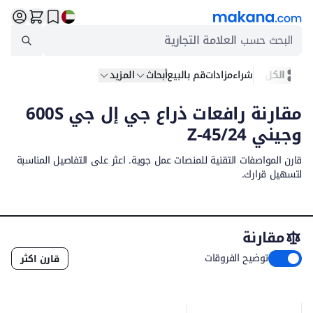
البحث حسب
العلامة التجارية
الكل
شراء
مزادات
قم بالبيع
أبحاث
المزيد
مقارنة رافعات ذراع جي إل جي 600S
وجيني Z-45/24
قارن المواصفات التقنية للمنصات عمل جوية. اعثر على التفاصيل المناسبة
لتسهيل قرارك.
مقارنة
توضيح الفروقات
قارن اكثر