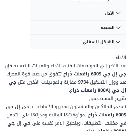
سعة الوقود
سعة الوقود
117.35 لتر
147.62 لتر
الأداء
التأرجح
التأرجح
360 درجات
360 °
سعة سائل
سعة سائل
المنصة
سعة المنصة - غير
سعة المنصة - غير
الهيدروليك
الهيدروليك
مقيد
مقيد
128.7 لتر
151.4 لتر
نوع التأرجح
نوع التأرجح
272 كغ
227.02 كغ
الهيكل السفلي
بعد المنصة أ
بعد المنصة أ
مستمر
مستمر
0.91 م
0.91 م
الأداء
ضغط الأرض
ضغط الأرض
سرعة القيادة -
سرعة القيادة -
نوع الاطارات
نوع الاطارات
-
5.24 بار
المنصة منخفضة
المنصة منخفضة
عند النظر إلى المواصفات الفنية للأداء والميزات الرئيسية فإن
بعد المنصة ب
بعد المنصة ب
مملوءة بالرغوة
هوائي
6.8 ك/سا
4.83 ك/سا
2.44 م
2.44 م
جي إل جي 600S رافعات ذراع
تتفوق من حيث قوة المحرك
عند
ووزن التشغيل
9734
مقارنة بالموديلات الأخرى مثل
جي
إل جي 800AJ رافعات ذراع
.
تقييم المستخدمين
يُوصي المالكون والمشغلون ومديرو الأساطيل بـ
جي إل جي
600S رافعات ذراع
لموثوقيتها العالية وقدرتها على التحمل
في مختلف التطبيقات. وينطبق الأمر نفسه على
جي إل جي