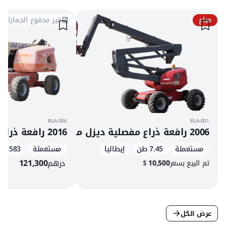
مباع
غير مدفوع الجمارك
BLA-006
BLA-001
2006 رافعة ذراع مفصلية ديزل مانيتو 160 ATJ
2016 رافعة ذراع تلسكوبية دفع رباعي ديزل جي إل جي 460SJ
مستعملة
7.45 طن
إيطاليا
مستعملة
4,583 س
درهم
121,300
تم البيع بسعر
10,500
$
عرض الكل