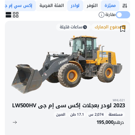
مميّزة
التوفر
لوادر
الفئة الفرعية
إكس سي إم جي
مقارنة
مدفوع الجمارك
ساعات قليلة
WHL-021
2023 لودر بعجلات إكس سي إم جي LW500HV
مستعملة
2,074 س
17.1 طن
الصين
درهم
195,000