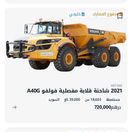
مدفوع الجمارك
خليجي
ADT-006
2021 شاحنة قلابة مفصلية فولفو A40G
مستعملة
18,603 س
39,000 كغ
السويد
درهم
720,000