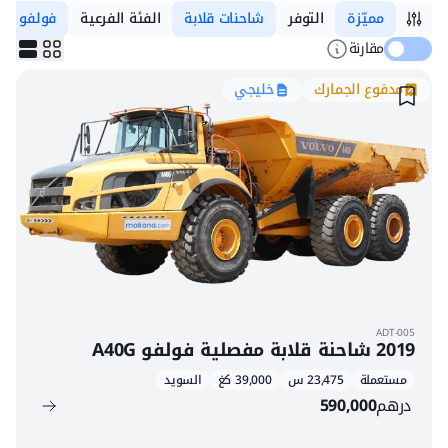
مميّزة
التوفر
شاحنات قلابة
الفئة الفرعية
فولفو
مقارنة
مدفوع الجمارك
خليجي
ADT-005
2019 شاحنة قلابة مفصلية فولفو A40G
مستعملة
23,475 س
39,000 كغ
السويد
درهم
590,000