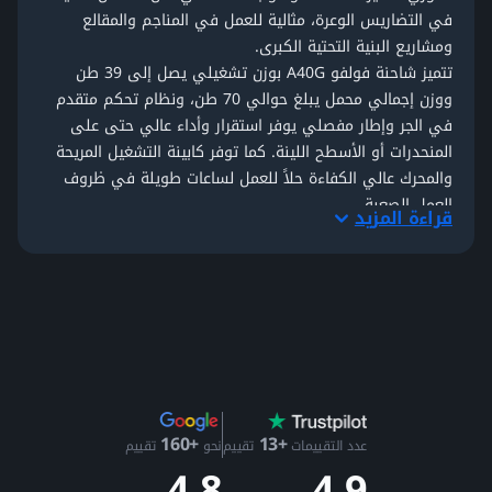
في التضاريس الوعرة، مثالية للعمل في المناجم والمقالع
ومشاريع البنية التحتية الكبرى.
تتميز شاحنة فولفو A40G بوزن تشغيلي يصل إلى 39 طن
ووزن إجمالي محمل يبلغ حوالي 70 طن، ونظام تحكم متقدم
في الجر وإطار مفصلي يوفر استقرار وأداء عالي حتى على
المنحدرات أو الأسطح اللينة. كما توفر كابينة التشغيل المريحة
والمحرك عالي الكفاءة حلاً للعمل لساعات طويلة في ظروف
العمل الصعبة.
قراءة المزيد
لماذا تشتري شاحنات فولفو للتفريع من مكنة؟
كل الشاحنات المعروضة على مكنة
مفحوصة
من قبل فريق
مكنة (
أكثر من 75 نقطة
) فحص، بما يشمل الفحص حالة الهيكل
وأداء المحرك والنظام الهيدروليكي وحالة الصندوق الخلفي.
كما تتوفر تقارير مُفصلة مدعومة بالصور 360 درجة وتحاليل
زيوت وفيديوهات تشغيلية تُظهر حالة الشاحنة أثناء العمل، ما
يتيح لك
تقييم حالة الشاحنة عن بعد
بثقة تامة.
بيع أو شراء شاحنات فولفو المفصلية عبر مكنة
+13
+160
هل ترغب في
شراء شاحنة تفريغ فولفو في دبي
؟
تواصل مع
عدد التقييمات
تقييم
نحو
تقييم
4.9
4.8
فريقنا
لتنظيم جولة افتراضية أو زيارة مباشرة إلى
موقع مكنة