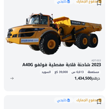
مدفوع الجمارك
خليجي
ADT-003
2023 شاحنة قلابة مفصلية فولفو A40G
مستعملة
6,613 س
39,000 كغ
السويد
درهم
1,434,500
مدفوع الجمارك
خليجي