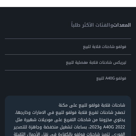
المعدات
والفئات الأكثر طلباً
فولفو شاحنات قلابة للبيع
تيريكس شاحنات قلابة مفصلية للبيع
فولفو A40G للبيع
شاحنات قلابة فولفو للبيع على مكنة
تصفح
شاحنات تفريغ قلابة فولفو للبيع في الامارات
وخارجها،
يحتوي مخزوننا من شاحنات التفريغ على موديلات شهيرة مثل
A40G 2022 و2023، بساعات تشغيل منخفضة وجاهزة للتصدير
الفوري. تتميز شاحنات
فولفو
بالكفاءة في نقل الأحمال الثقيلة