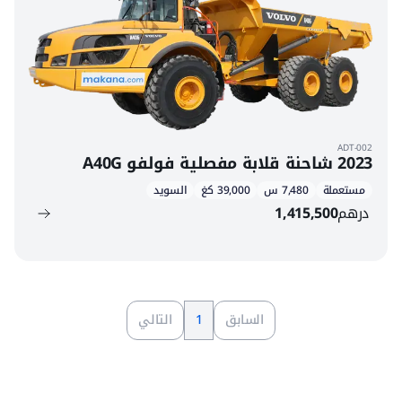
ADT-002
2023 شاحنة قلابة مفصلية فولفو A40G
مستعملة
7,480 س
39,000 كغ
السويد
درهم
1,415,500
السابق
1
التالي