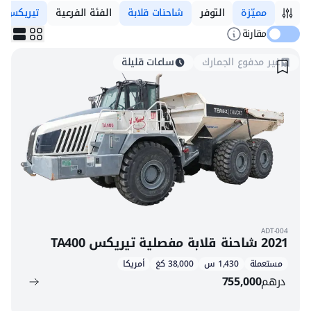
مميّزة
التوفر
شاحنات قلابة
الفئة الفرعية
تيريكس
مقارنة
غير مدفوع الجمارك
ساعات قليلة
ADT-004
2021 شاحنة قلابة مفصلية تيريكس TA400
مستعملة
1,430 س
38,000 كغ
أمريكا
درهم
755,000