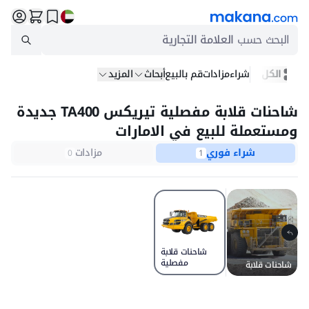
البحث حسب
العلامة التجارية
الكل
شراء
مزادات
قم بالبيع
أبحاث
المزيد
شاحنات قلابة مفصلية تيريكس TA400 جديدة
ومستعملة للبيع في الامارات
شراء فوري
مزادات
0
1
شاحنات قلابة
مفصلية
شاحنات قلابة