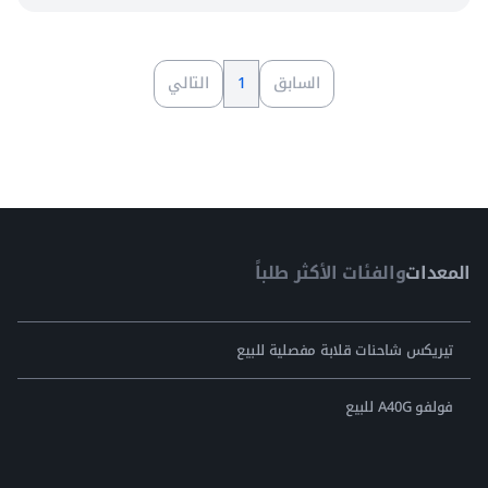
السابق
1
التالي
المعدات
والفئات الأكثر طلباً
تيريكس شاحنات قلابة مفصلية للبيع
فولفو A40G للبيع