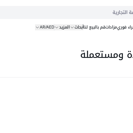
ة التجارية
اء
فوري
مزادات
قم بالبيع
لنا
أبحاث
المزيد
AR/AED
ة ومستعملة