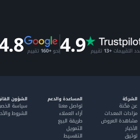
4.8
4.9
دد التقييمات
+13
تقييم
نحو
+160
تقييم
الشركة
المساعدة والدعم
الشؤون القانو
عن مَكَنة
تواصل معنا
سياسة الخص
مزادات المعدات
آراء العملاء
الشروط والأح
مشاهدة العروض
طريقة البيع
الأخبار
التمويل
توثيق
التقسيط