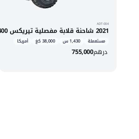
ADT-004
2021 شاحنة قلابة مفصلية تيريكس TA400
مستعملة
1,430 س
38,000 كغ
أمريكا
درهم
755,000