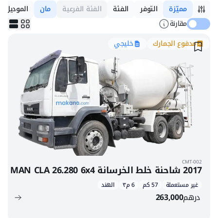
مميّزة
التوفر
الفئة
الفئة الفرعية
مان
الموديل
مقارنة
مدفوع الجمارك
خليجي
CMT-002
2017 شاحنة خلط الخرسانة MAN CLA 26.280 6x4
غير مستعملة
57 كم
6 م٣
الهند
درهم
263,000