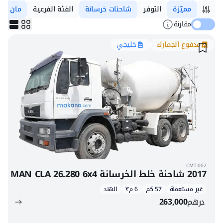
مميّزة
التوفر
شاحنات خرسانة
الفئة الفرعية
مان
مقارنة
مدفوع الجمارك
خليجي
CMT-002
2017 شاحنة خلط الخرسانة MAN CLA 26.280 6x4
غير مستعملة
57 كم
6 م٣
الهند
درهم
263,000