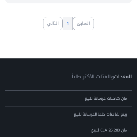
السابق
1
التالي
المعدات
والفئات الأكثر طلباً
مان شاحنات خرسانة للبيع
رينو شاحنات خلط الخرسانة للبيع
مان CLA 26.280 للبيع