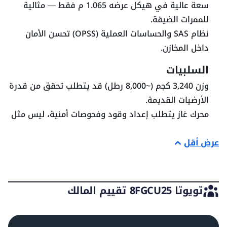
سعة عالية في هيكل عرضه 1.065 م فقط — مثالية
النظام الهيدروليكي
للممرات الضيقة.
نظام SAS والحساسات العملية (OPSS) تحسن الأمان
داخل المخازن.
ضغط صمام الهيدروليك
156.85 بار
السلبيات
وزن 3,240 كجم (~8,000 رطل) قد يتطلب تحقق من قدرة
المواصفات التشغيلية
الأرضيات القديمة.
محرك غاز يتطلب إعداد وقود وفحوصات أمنية، ليس مثل
عدد العجلات الامامية
2
الكهرباء السهلة.
عرض أقل
الأداء والكفاءة
عدد العجلات الخلفية
2
يصل إلى سرعة حوالي 17 كم/س محملاً وسرعة رفع تقارب
38 م/دقيقة. يعتمد على تقنيات تويوتا للمتابعة ويتميز
نوع الاطارات
وسادة
بجدولة صيانة مرنة.
تويوتا 8FGCU25 تقييم المالك
المقارنة
مقارنةً بـ 8FGCU20 (1.8 طن) أو 8FGCU15، يوفر 25 % زيادة
الهيكل السفلي