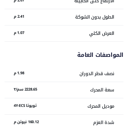
الارتفاع حتى الكابينة
2.07 م
الطول بدون الشوكة
2.41 م
العرض الكلي
1.07 م
المواصفات العامة
نصف قطر الدوران
1.98 م
سعة المحرك
2228.65 سم/٣
موديل المحرك
تويوتا 4Y-ECS
شدة العزم
160.12 نيوتن م