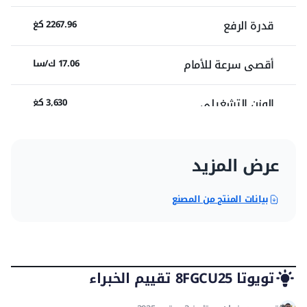
قدرة الرفع
2267.96 كغ
أقصى سرعة للأمام
17.06 ك/سا
الوزن التشغيلي
3,630 كغ
المحرك
عرض المزيد
عدد الاسطوانات
بيانات المنتج من المصنع
4
قوة المحرك القصوى
38.03 ك/واط
تويوتا 8FGCU25 تقييم الخبراء
دورة المحرك @
2,570 دورة/د