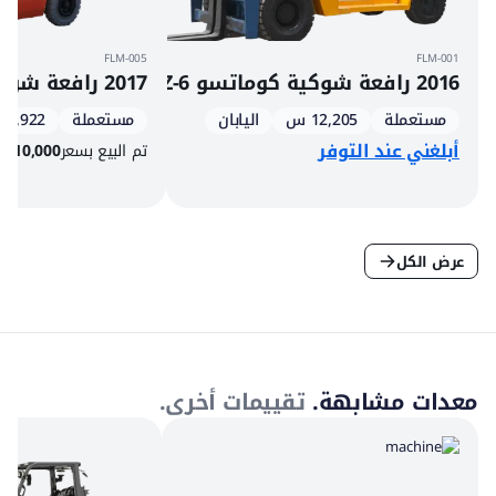
FLM-005
FLM-001
2016 رافعة شوكية كوماتسو FD200Z-6
2017 رافعة شوكية ديزل تويوتا 8FDU25
مستعملة
12,205 س
اليابان
مستعملة
1,922 س
أبلغني عند التوفر
تم البيع بسعر
10,000
$
عرض الكل
معدات مشابهة.
تقييمات أخرى.