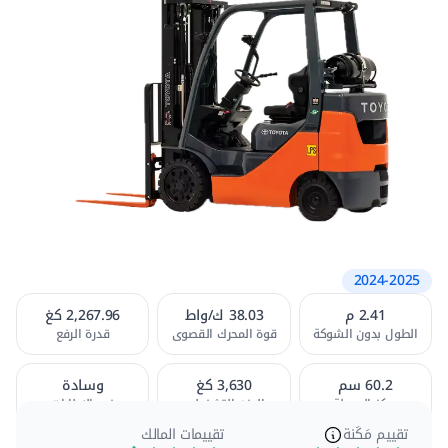
2024-2025
المظهر
2.41 م
38.03 ك/واط
2,267.96 كغ
عام
[1]
الداخلي
[2]
الطول بدون الشوكة
قوة المحرك القصوى
قدرة الرفع
60.2 سم
3,630 كغ
وسادة
مركز الحمولة
الوزن التشغيلي
نوع الاطارات
المظهر
تقييم مَكَنة
تقييمات المالك
رافعة تويوتا 8FGCU25 بسعة 2.25 طن (5,000 رطل) تمزج
الخارجي
[4]
المرفقات
[1]