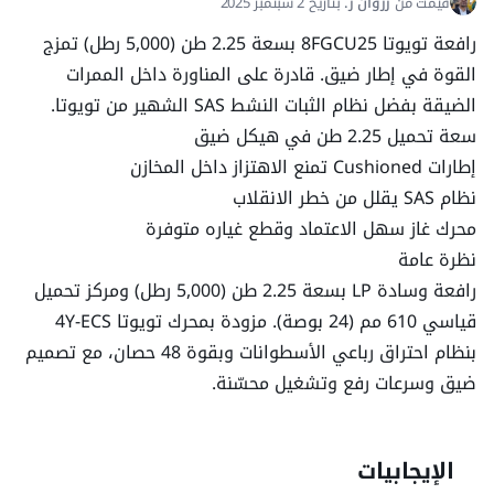
قيمت من
رزوان ر.
بتاريخ 2 سبتمبر 2025
عزم المحرك @
2,100 دورة/د
رافعة تويوتا 8FGCU25 بسعة 2.25 طن (5,000 رطل) تمزج
القوة في إطار ضيق. قادرة على المناورة داخل الممرات
الصاري
الضيقة بفضل نظام الثبات النشط SAS الشهير من تويوتا.
سعة تحميل 2.25 طن في هيكل ضيق
إطارات Cushioned تمنع الاهتزاز داخل المخازن
سرعة الرفع
37.8 م/د
نظام SAS يقلل من خطر الانقلاب
محرك غاز سهل الاعتماد وقطع غياره متوفرة
مركز الحمولة
60.2 سم
نظرة عامة
رافعة وسادة LP بسعة 2.25 طن (5,000 رطل) ومركز تحميل
سعة أنظمة الخدمة
قياسي 610 مم (24 بوصة). مزودة بمحرك تويوتا 4Y-ECS
بنظام احتراق رباعي الأسطوانات وبقوة 48 حصان، مع تصميم
ضيق وسرعات رفع وتشغيل محسّنة.
سعة الوقود
45.04 لتر
سعة سائل الهيدروليك
75.7 لتر
الإيجابيات