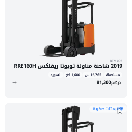
RTM-006
2019 شاحنة مناولة تويوتا ريفلكس RRE160H
مستعملة
16,765 س
1,600 كغ
السويد
درهم
81,300
انبعاثات صفرية