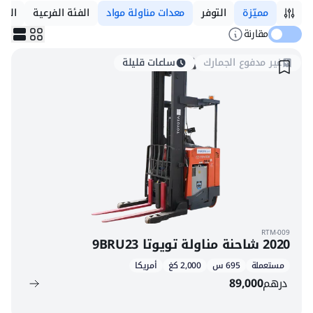
مميّزة
التوفر
معدات مناولة مواد
الفئة الفرعية
العلا
مقارنة
غير مدفوع الجمارك
ساعات قليلة
RTM-009
2020 شاحنة مناولة تويوتا 9BRU23
مستعملة
695 س
2,000 كغ
أمريكا
درهم
89,000