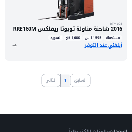
RTM-003
2016 شاحنة مناولة تويوتا ريفلكس RRE160M
مستعملة
14,595 س
1,600 كغ
السويد
أبلغني عند التوفر
السابق
1
التالي
المعدات
والفئات الأكثر طلباً