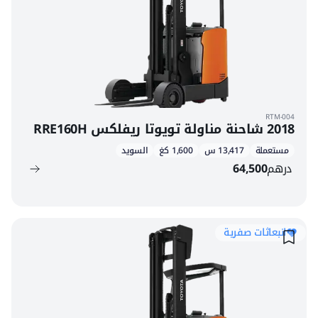
RTM-004
2018 شاحنة مناولة تويوتا ريفلكس RRE160H
مستعملة
13,417 س
1,600 كغ
السويد
درهم
64,500
انبعاثات صفرية