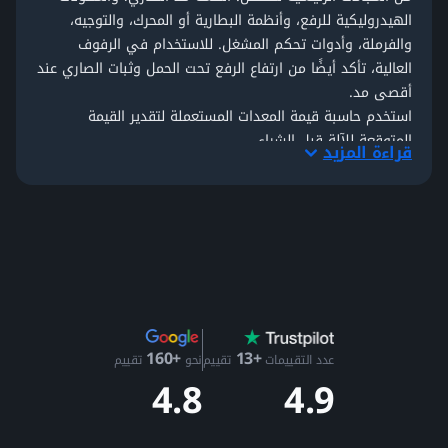
الهيدروليكية للرفع، وأنظمة البطارية أو المحرك، والتوجيه،
والفرملة، وأدوات تحكم المشغل. للاستخدام في الرفوف
العالية، تأكد أيضًا من ارتفاع الرفع تحت الحمل وثبات الصاري عند
أقصى مد.
استخدم
حاسبة قيمة المعدات المستعملة
لتقدير القيمة
المتوقعة للآلة قبل الشراء.
قراءة المزيد
لماذا تشتري شاحنات الوصول من Makana؟
فحص شامل يزيد عن 75 نقطة
يغطي أنظمة مد الصاري،
والمكونات الهيدروليكية، وأنظمة البطارية أو المحرك، والتوجيه،
والفرملة، وأدوات التحكم
عروض ثلاثية الأبعاد
ومقاطع فيديو تشغيلية مع ملخصات
فحص مفصلة للتقييم عن بُعد
وحدات جاهزة للتصدير
موجودة في دبي بمستندات كاملة
ودعم لوجستي عالمي
+13
+160
تعرّف على
آلية الشراء خطوة بخطوة
، أو
تواصل مع فريقنا
لأي
عدد التقييمات
تقييم
نحو
تقييم
4.9
4.8
استفسار حول أي إعلان.
هل ترغب ببيع شاحنة الوصول الخاصة بك؟
إذا كنت تخطط للبيع بدلًا من الشراء،
احصل على عرض سعر من