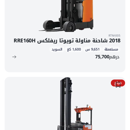
RTM-005
2018 شاحنة مناولة تويوتا ريفلكس RRE160H
مستعملة
9,651 س
1,600 كغ
السويد
درهم
75,700
مباع