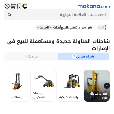
البحث حسب
العلامة التجارية
الكل
شراء
مزادات
قم بالبيع
أبحاث
المزيد
شاحنات المناولة جديدة ومستعملة للبيع في
الإمارات
شراء فوري
مزادات
0
7
رافعات
معدات مناولة
ش
رافعات شوكية
تلسكوبية
رافعات باليت
مواد