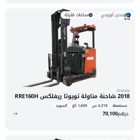
تصدير أوروبي
ساعات قليلة
RTM-008
2018 شاحنة مناولة تويوتا ريفلكس RRE160H
مستعملة
6,318 س
1,600 كغ
السويد
درهم
70,100