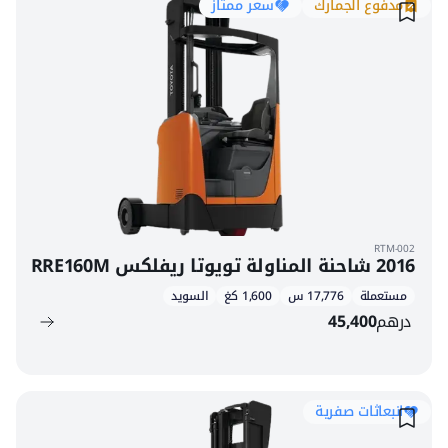
مدفوع الجمارك
سعر ممتاز
RTM-002
2016 شاحنة المناولة تويوتا ريفلكس RRE160M
مستعملة
17,776 س
1,600 كغ
السويد
درهم
45,400
انبعاثات صفرية