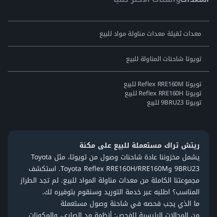
معدات ثقيلة معدات مناولة مواد للبيع
تويوتا شاحنات المناولة للبيع
تويوتا Reflex RRE160M للبيع
تويوتا Reflex RRE160H للبيع
تويوتا 9BRU23 للبيع
ريتش تراك مستعملة للبيع على مكنة
يشمل مخزوننا عادة شاحنات وصول من
تويوتا
، مثل Toyota
9BRU23 وToyota Reflex RRE160H/RRE160M. استكشف
مجموعتنا الكاملة من
معدات مناولة المواد للبيع
. لم تجد الطراز
المناسب؟
اطلبه عبر خدمة التوريد
وسنقوم بتوفيره لك.
ما الذي يجب فحصه في شاحنة وصول مستعملة
من المجالات الرئيسية للفحص: أنظمة مد الصاري، والمكونات