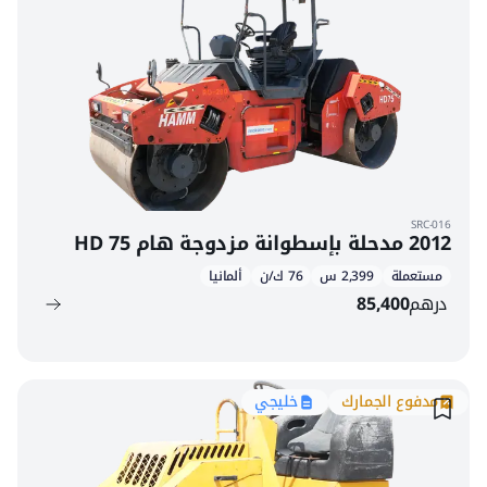
SRC-016
2012 مدحلة بإسطوانة مزدوجة هام HD 75
مستعملة
2,399 س
76 ك/ن
ألمانيا
درهم
85,400
مدفوع الجمارك
خليجي