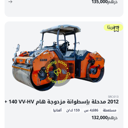
درهم
135,000
قريبًا
SRC-013
2012 مدحلة بإسطوانة مزدوجة هام HD+ 140 VV-HV
مستعملة
4,686 س
159 ك/ن
ألمانيا
درهم
132,000