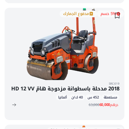
5% حسم
مدفوع الجمارك
SRC-019
2018 مدحلة باسطوانة مزدوجة هامّ HD 12 VV
مستعملة
452 س
40 ك/ن
ألمانيا
درهم
60,000
63,000