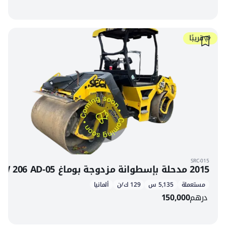
قريبًا
SRC-015
2015 مدحلة بإسطوانة مزدوجة بوماغ BW 206 AD-05
مستعملة
5,135 س
129 ك/ن
ألمانيا
درهم
150,000