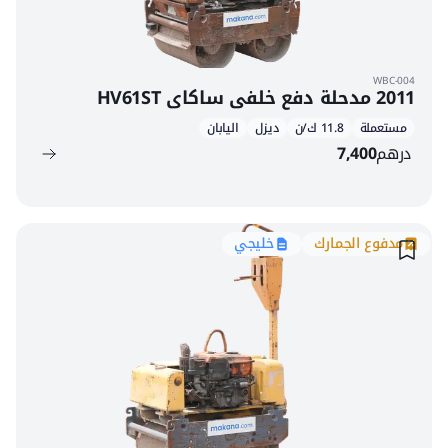
WBC-004
2011 مدحلة دفع خلفي ساكاي HV61ST
مستعملة
11.8 ك/ن
ديزل
اليابان
درهم
7,400
مدفوع الجمارك
خليجي