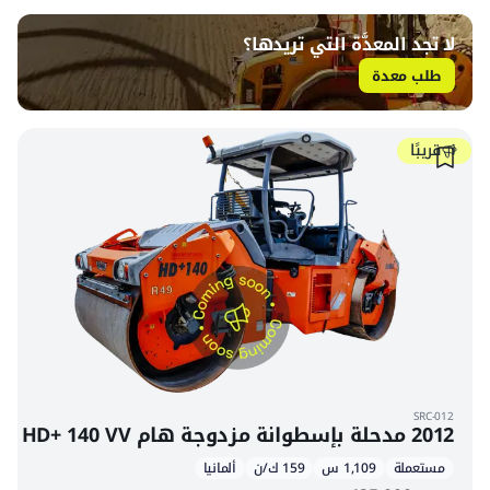
لا تجد المعدَّة التي تريدها؟
طلب معدة
قريبًا
SRC-012
2012 مدحلة بإسطوانة مزدوجة هام HD+ 140 VV
مستعملة
1,109 س
159 ك/ن
ألمانيا