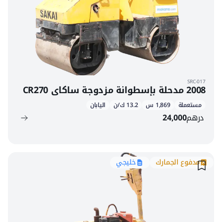
SRC-017
2008 مدحلة بإسطوانة مزدوجة ساكاي CR270
مستعملة
1,869 س
13.2 ك/ن
اليابان
درهم
24,000
مدفوع الجمارك
خليجي