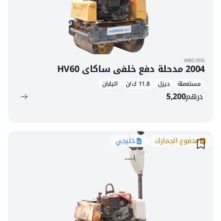
WBC-006
2004 مدحلة دفع خلفي ساكاي HV60
مستعملة
ديزل
11.8 ك/ن
اليابان
درهم
5,200
مدفوع الجمارك
خليجي