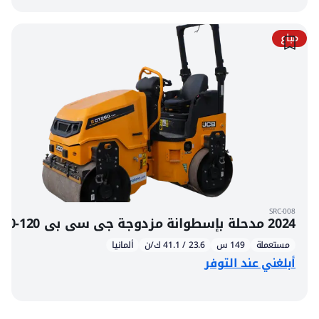
مباع
SRC-008
2024 مدحلة بإسطوانة مزدوجة جي سي بي CT260-120
مستعملة
149 س
23.6 / 41.1 ك/ن
ألمانيا
أبلغني عند التوفر