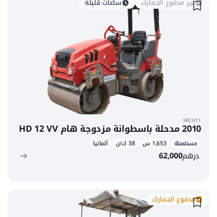
غير مدفوع الجمارك
ساعات قليلة
SRC-011
2010 مدحلة باسطوانة مزدوجة هام HD 12 VV
مستعملة
1,653 س
38 ك/ن
ألمانيا
درهم
62,000
مدفوع الجمارك