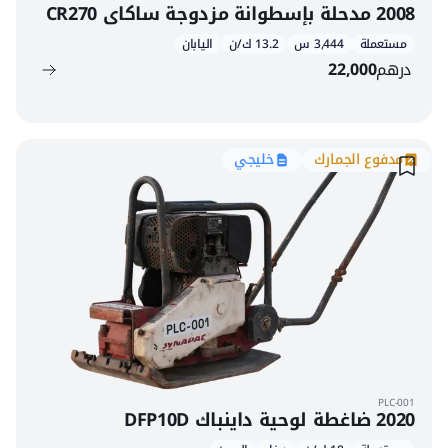
2008 مدحلة بإسطوانة مزدوجة ساكاي CR270
مستعملة
3,444 س
13.2 ك/ن
اليابان
درهم
22,000
مدفوع الجمارك
خليجي
PLC-001
2020 ضاغطة لوحية داينباك DFP10D