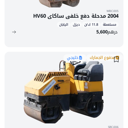
WBC-005
2004 مدحلة دفع خلفي ساكاي HV60
مستعملة
11.8 ك/ن
ديزل
اليابان
درهم
5,600
مدفوع الجمارك
خليجي
SRC-006