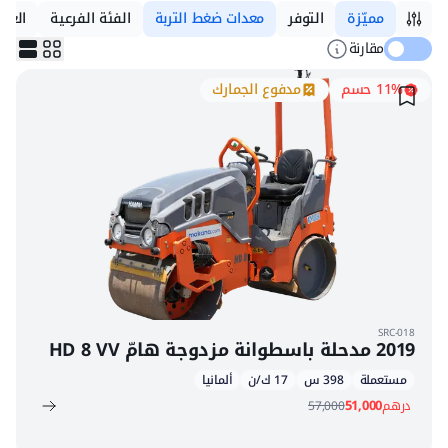
مميّزة
التوفر
معدات ضغط التربة
الفئة الفرعية
العلا
مقارنة
11% حسم
مدفوع الجمارك
SRC-018
2019 مدحلة باسطوانة مزدوجة هامّ HD 8 VV
مستعملة
398 س
17 ك/ن
ألمانيا
درهم
51,000
57,000