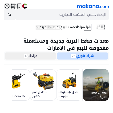
البحث حسب
العلامة التجارية
الكل
شراء
مزادات
قم بالبيع
أبحاث
المزيد
معدات ضغط التربة جديدة ومستعملة
مفحوصة للبيع في الإمارات
شراء فوري
مزادات
4
22
مداحل بإسطوانة
مداحل دفع
معدات ضغط
مزدوجة
خلفي
ضاغطات لوحية
التربة