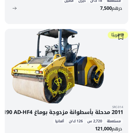
مستعملة
18 ك/ن
ديزل
الصين
درهم
7,500
قريبًا
SRC-014
2011 مدحلة بأسطوانة مزدوجة بوماغ BW 190 AD-HF4
مستعملة
2,720 س
126 ك/ن
ألمانيا
درهم
121,000