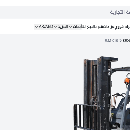
ة التجارية
اء
فوري
مزادات
قم بالبيع
لنا
أبحاث
المزيد
AR/AED
FLM-010