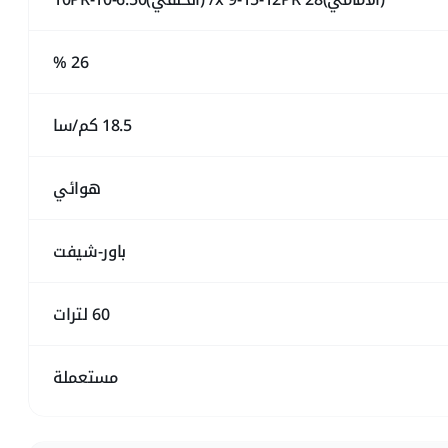
26 %
18.5 كم/سا
هوائي
باور-شيفت
60 لترات
مستعملة