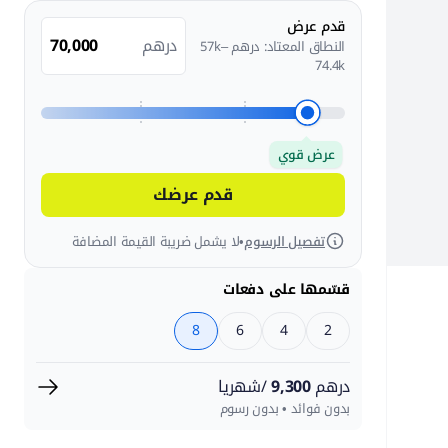
قدم عرض
درهم
النطاق المعتاد: درهم 57k–
74.4k
عرض قوي
قدم عرضك
تفصيل الرسوم
•
لا يشمل ضريبة القيمة المضافة
قسّمها على دفعات
8
6
4
2
درهم
9,300
/شهريا
بدون فوائد • بدون رسوم