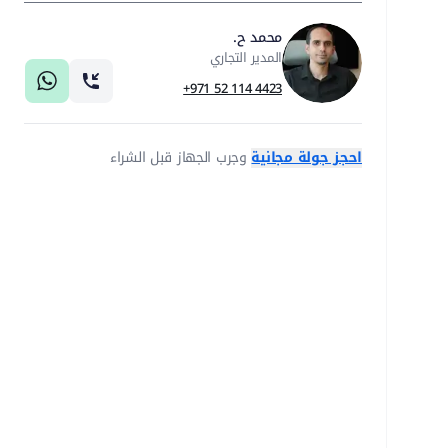
محمد ح.
المدير التجاري
+971 52 114 4423
احجز جولة مجانية
وجرب الجهاز قبل الشراء