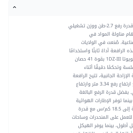
رافعة شوكية ديزل تويوتا 8FDU30 موديل 2017 توفر قدرة رفع 2.7-طن ووزن تشغيلي
هام مناولة المواد في
اعية. صُنعت في الولايات
غيل، تعكس هذه الرافعة أداءً ثابتًا واستخدامًا
منتظمًا في بيئات العمل المختلفة. تعمل بمحرك ديزل تويوتا 1DZ-III بقوة 41 حصان
سة وتحكمًا دقيقًا أثناء
إزاحة الجانبية، تتيح الرافعة
كفاءة عالية في التكديس ودقة في وضع الأحمال، مع ارتفاع رفع 3.34 متر وارتفاع
العمودي. بفضل قدرة الرفع البالغة
 بينما توفر الإطارات الهوائية
تماسكًا جيدًا على الأسطح المختلفة.تصل سرعة الرافعة إلى 18.5 كم/س مع قدرة
 مناسبة للعمل على المنحدرات وساحات
بسعة 60 لتر فترات تشغيل أطول، بينما يوفر الهيكل