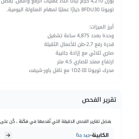
بوزن 4,210 كجم ثباتًا أثناء عمليات الرفع والنقل. 
تويوتا 8FDU30 خيارًا عمليًا لمهام المناولة اليومية.
أبرز الميزات:
وحدة بعدد 4,875 ساعة تشغيل
قدرة رفع 2.7-طن للأعمال الثقيلة
صاري ثلاثي مع إزاحة جانبية
ارتفاع ممتد للصاري 4.5 متر
محرك تويوتا 1DZ-III مع ناقل باور-شيفت
تقرير الفحص
بفضل تقارير الفحص الدقيقة التي نُقدمها في
مَكَنة
، كُن على 
الكابينة
•
جيد جدًا