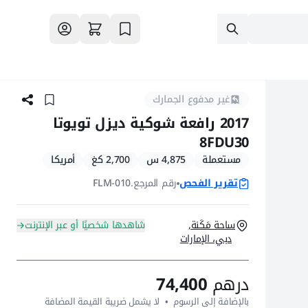
غير مدفوع الجمارك
2017 رافعة شوكية ديزل تويوتا
8FDU30
مستعملة
4,875 س
2,700 كغ
أمريكا
تقرير الفحص
رقم المرجع.
FLM-010
ساحة مَكَنة,
شاهدها شخصيًا أو عبر الإنترنت
دبي، الإمارات
درهم
74,400
بالإضافة إلى الرسوم  •  لا يشمل ضريبة القيمة المضافة