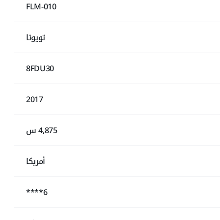
FLM-010
تويوتا
8FDU30
2017
4,875 س
أمريكا
6****