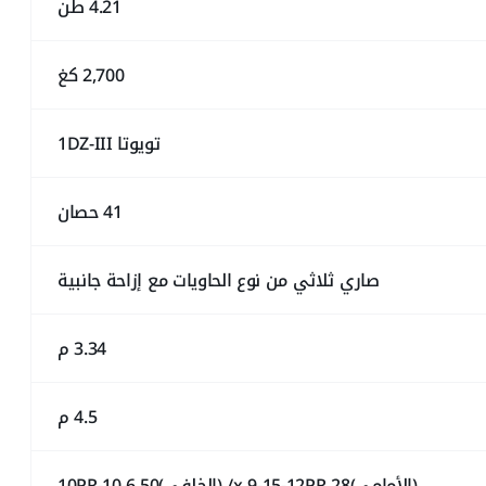
4.21 طن
2,700 كغ
تويوتا 1DZ-III
41 حصان
صاري ثلاثي من نوع الحاويات مع إزاحة جانبية
3.34 م
4.5 م
(الأمامي)28 x 9-15-12PR/ (الخلفي)6.50-10-10PR