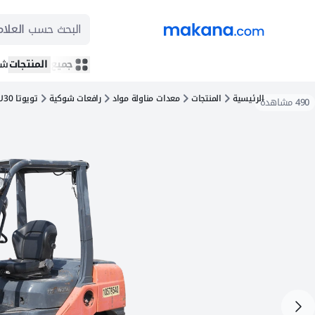
البحث حسب
العلام
جميع المنتجات
شر
الرئيسية
المنتجات
معدات مناولة مواد
رافعات شوكية
تويوتا 8FDU30
490
مشاهدة