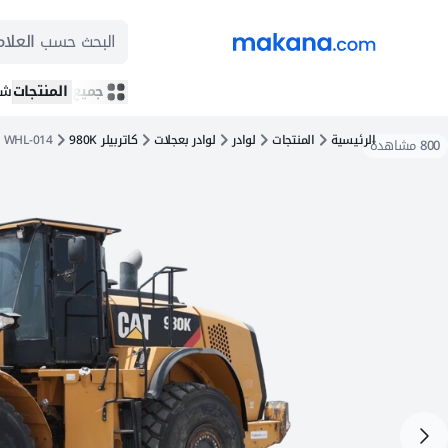
البحث حسب
العلام
جميع المنتجات
شر
الرئيسية
المنتجات
لوادر
لوادر بعجلات
كاتربيلر 980K
WHL-014
800
مشاهدة