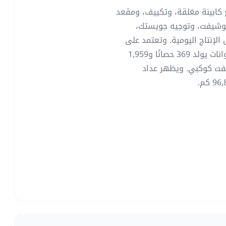
 كابينة مغلقة، وتكييف، ومقعد
وتوشيفت، وتوجيه جويستك،
ارات 29.5R25 لتناسب أعمال الإنتاج اليومية. وتعتمد على
محرك كات C13 ACERT ديزل سعة 12.5 لتر من 6 أسطوانات يولد 369 حصانًا و1,959
شيفت كوكبي. ويظهر عداد