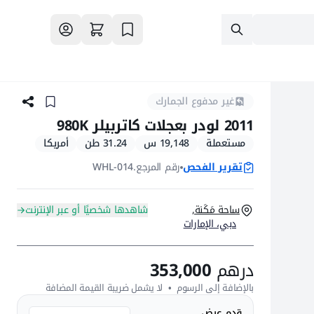
غير مدفوع الجمارك
2011 لودر بعجلات كاتربيلر 980K
مستعملة
19,148 س
31.24 طن
أمريكا
تقرير الفحص
رقم المرجع.
WHL-014
ساحة مَكَنة,
شاهدها شخصيًا أو عبر الإنترنت
دبي، الإمارات
درهم
353,000
بالإضافة إلى الرسوم  •  لا يشمل ضريبة القيمة المضافة
قدم عرض