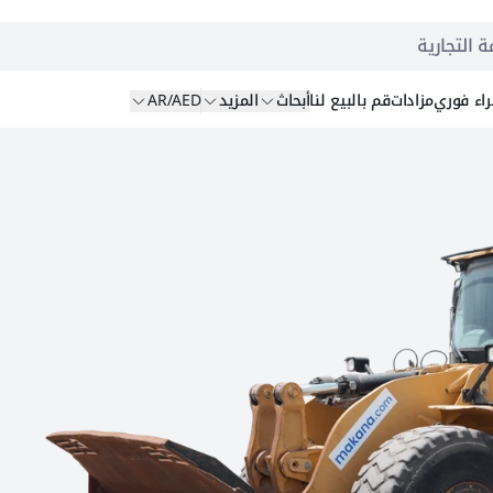
ة التجارية
اء
فوري
مزادات
قم بالبيع
لنا
أبحاث
المزيد
AR/AED