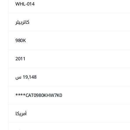
WHL-014
كاتربيلر
980K
2011
19,148 س
CAT0980KHW7K0****
أمريكا