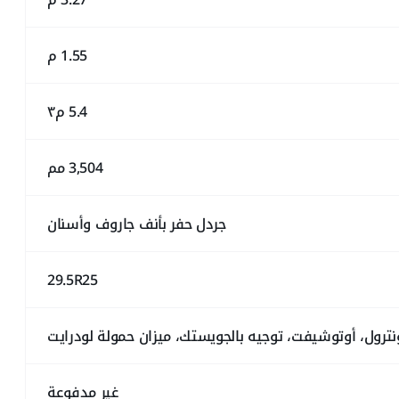
1.55 م
5.4 م٣
3,504 مم
جردل حفر بأنف جاروف وأسنان
29.5R25
ونترول، أوتوشيفت، توجيه بالجويستك، ميزان حمولة لودرايت
غير مدفوعة