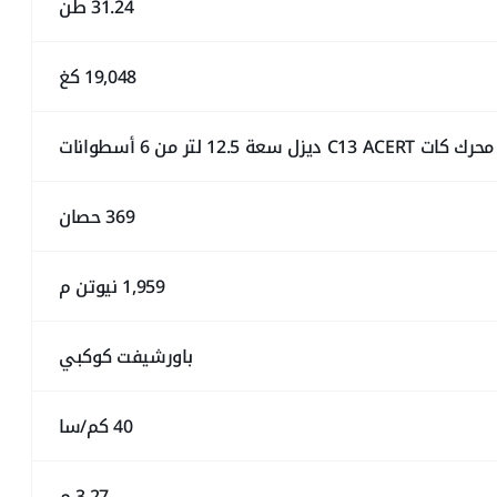
31.24 طن
19,048 كغ
محرك كات C13 ACERT ديزل سعة 12.5 لتر من 6 أسطوانات
369 حصان
1,959 نيوتن م
باورشيفت كوكبي
40 كم/سا
3.27 م