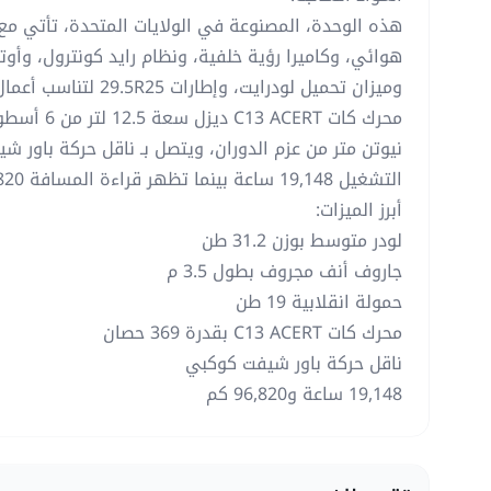
هذه الوحدة، المصنوعة في الولايات المتحدة، تأتي مع
هوائي، وكاميرا رؤية خلفية، ونظام رايد كونترول، وأ
وميزان تحميل لودرايت، وإط
نيوتن متر من عزم الدوران، ويتصل بـ ناقل حركة باور 
التشغيل 19,148 ساعة بينما تظهر قراءة المسافة 96,820 كم.
أبرز الميزات:
لودر متوسط بوزن 31.2 طن
جاروف أنف مجروف بطول 3.5 م
حمولة انقلابية 19 طن
محرك كات C13 ACERT بقدرة 369 حصان
ناقل حركة باور شيفت كوكبي
19,148 ساعة و96,820 كم