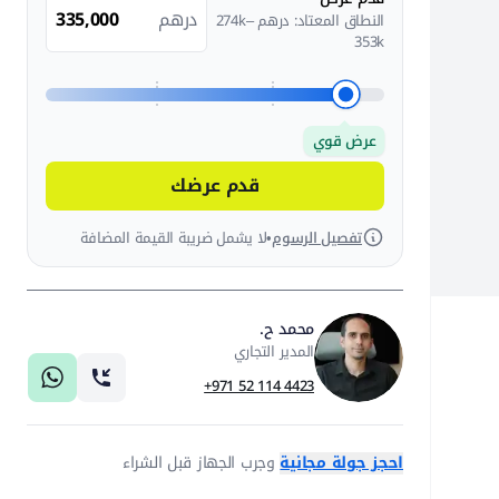
درهم
النطاق المعتاد: درهم 274k–
353k
عرض قوي
قدم عرضك
تفصيل الرسوم
•
لا يشمل ضريبة القيمة المضافة
محمد ح.
المدير التجاري
+971 52 114 4423
احجز جولة مجانية
وجرب الجهاز قبل الشراء