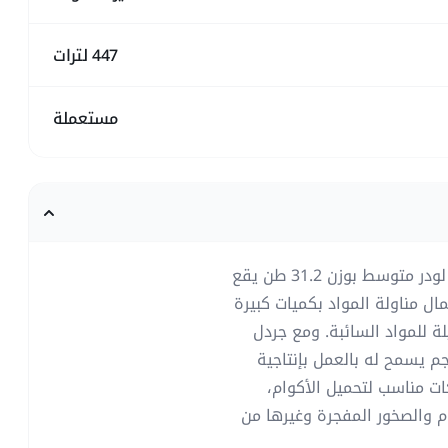
447 لترات
مستعملة
اللودر بعجل كاتربيلر 980K المستعمل موديل 2011 هو لودر متوسط بوزن 31.2 طن يقع
ال مناولة المواد بكميات كبيرة
ة للمواد السائبة. ومع جردل
 م، وحمولة انقلابية 19 طن، وحجم يسمح له بالعمل بإنتاجية
ات مناسب لتحميل الأكوام،
م والصخور المفجرة وغيرها من