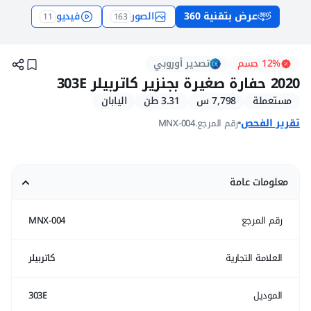
عرض بتقنية 360
الصور
فيديو
11
163
حفارات صغيرة كاتربيلر 303E مستعملة موديل 2020 للبيع
12% حسم
تصدير أوروبي
2020 حفارة صغيرة بجنزير كاتربيلر 303E
مستعملة
7,798 س
3.31 طن
اليابان
تقرير الفحص
رقم المرجع.
MNX-004
معلومات عامة
رقم المرجع
MNX-004
العلامة التجارية
كاتربيلر
الموديل
303E