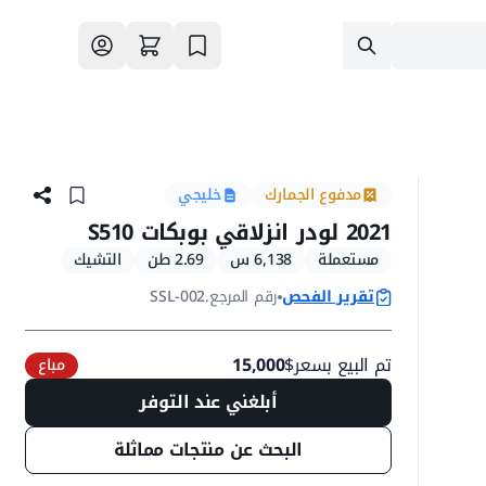
مدفوع الجمارك
خليجي
2021 لودر انزلاقي بوبكات S510
مستعملة
6,138 س
2.69 طن
التشيك
تقرير الفحص
رقم المرجع.
SSL-002
تم البيع بسعر
$
15,000
مباع
أبلغني عند التوفر
البحث عن منتجات مماثلة