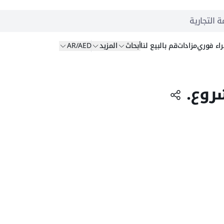
ة التجارية
اء
فوري
مزادات
قم بالبيع
لنا
أبحاث
المزيد
AR/AED
روع.