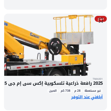
مباع
TMA-001
2025 رافعة ذراعية تلسكوبية إكس سي إم جي GKS285 مثبتة على شاحنة نقل فوتون 4x2
غير مستعملة
28 م
738 كم
الصين
أبلغني عند التوفر