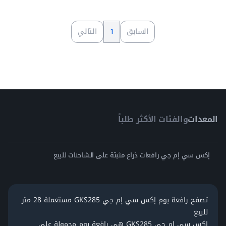
السابق
1
التالي
المعدات
والفئات الأكثر طلباً
إكس سي إم جي رافعات ذراع مثبتة على الشاحنات للبيع
تصفح رافعة بوم إكس سي إم جي GKS285 مستعملة 28 متر
للبيع
إكس سي إم جي GKS285 هي رافعة بوم محمولة على