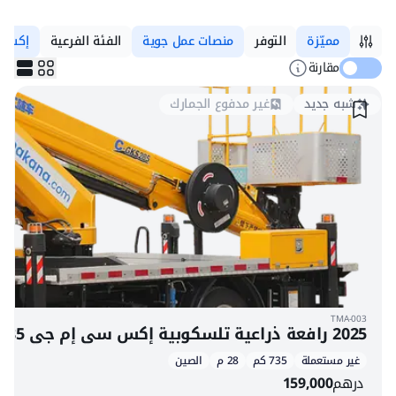
مميّزة
التوفر
منصات عمل جوية
الفئة الفرعية
إكس 
مقارنة
شبه جديد
غير مدفوع الجمارك
TMA-003
2025 رافعة ذراعية تلسكوبية إكس سي إم جي GKS285 مثبتة على شاحنة نقل فوتون 4x2
غير مستعملة
735 كم
28 م
الصين
درهم
159,000