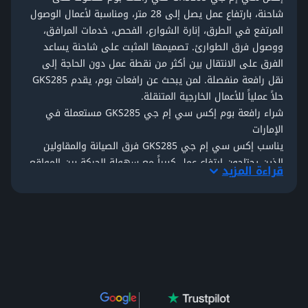
شاحنة، بارتفاع عمل يصل إلى 28 متر، ومناسبة لأعمال الوصول
المرتفع في الطرق، إنارة الشوارع، الفحص، خدمات المرافق،
ووصول فرق الطوارئ. تصميمها المثبت على شاحنة يساعد
الفرق على الانتقال بين أكثر من نقطة عمل دون الحاجة إلى
نقل رافعة منفصلة. لمن يبحث عن
رافعات بوم
، يقدم GKS285
حلاً عملياً للأعمال الخارجية المتنقلة.
شراء رافعة بوم إكس سي إم جي GKS285 مستعملة في
الإمارات
يناسب إكس سي إم جي GKS285 فرق الصيانة والمقاولين
الذين يحتاجون ارتفاع عمل كبيراً مع سهولة الحركة بين المواقع.
قراءة المزيد
تصميم الشاحنة المسطحة يساعد في نقل الأدوات والمواد مع
فريق العمل أثناء مهام الوصول المرتفع. كما يساعد تشغيل
البوم عن بعد في ضبط الحركة بشكل أفضل، وتدعم الدعامات
الأمامية والخلفية ثبات المعدة أثناء الرفع. لذلك يعتبر خياراً
مناسباً لمن يبحث عن
رافعة بوم للبيع
لأعمال الطرق والمرافق
والصيانة الخارجية.
مواصفات رافعة إكس سي إم جي GKS285
تأتي إكس سي إم جي GKS285 بارتفاع عمل أقصى 28 م،