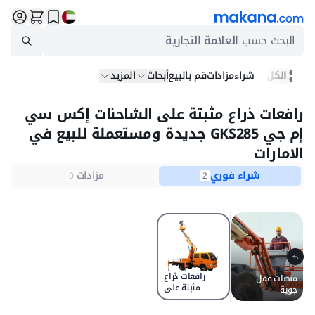
البحث حسب
العلامة التجارية
الكل
شراء
مزادات
قم بالبيع
أبحاث
المزيد
رافعات ذراع مثبتة على الشاحنات إكس سي
إم جي GKS285 جديدة ومستعملة للبيع في
الامارات
شراء فوري
مزادات
0
2
رافعات ذراع
منصات عمل
مثبتة على
جوية
الشاحنات