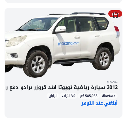
مباع
SUV-004
2012 سيارة رياضية تويوتا لاند كروزر برادو دفع رباعي 7 ركاب
مستعملة
585,938 كم
3.9 لترات
اليابان
أبلغني عند التوفر