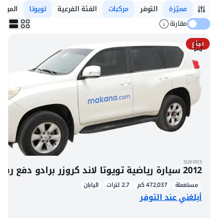
مميّزة
التوفر
مركبات
الفئة الفرعية
تويوتا
المودي
مقارنة
مباع
SUV-003
2012 سيارة رياضية تويوتا لاند كروزر برادو دفع رباعي 7 ركاب
مستعملة
472,037 كم
2.7 لترات
اليابان
أبلغني عند التوفر