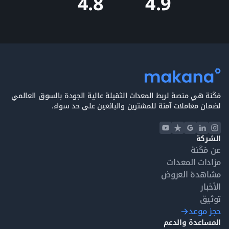
4.9
4.8
المفاضلة بين أكثر من معدة مشابهة.
رافعات تويوتا للبيع على مكنة
إذا كنت تبحث عن شراء تويوتا Staxio SWE160 مستعملة في
الإمارات، تتيح لك
مكنة
تصفح معدات المناولة الثقيلة ومتابعة
التوفر وفهم
خطوات الشراء
.
مَكَنة هي منصة لربط المعدات الثقيلة عالية الجودة بالسوق العالمي
لضمان معاملات آمنة للمشترين والبائعين على حد سواء.
الشركة
عن مَكَنة
مزادات المعدات
مشاهدة العروض
الأخبار
توثيق
حجز موعد
المساعدة والدعم