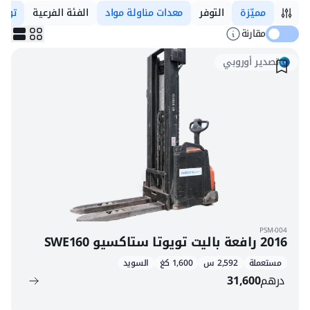
مميّزة
التوفر
معدات مناولة مواد
الفئة الفرعية
تويوت
مقارنة
تصدير أوروبي
PSM-004
2016 رافعة باليت تويوتا ستاكسيو SWE160
مستعملة
2,592 س
1,600 كغ
السويد
درهم
31,600