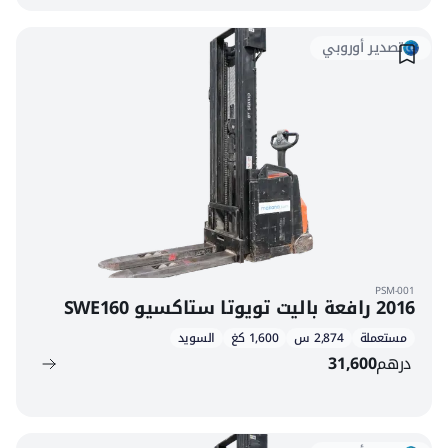
تصدير أوروبي
PSM-001
2016 رافعة باليت تويوتا ستاكسيو SWE160
مستعملة
2,874 س
1,600 كغ
السويد
درهم
31,600