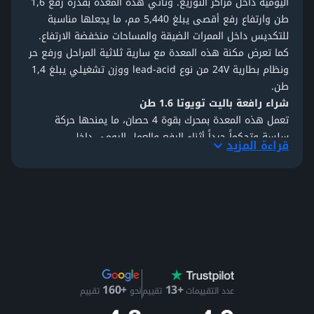
اليومية داخل مراكز التوزيع. وتأتي هذه المعدة بقدرة رفع 1,6
طن وارتفاع رفع أقصى يبلغ 5,440 مم، ما يجعلها مناسبة
للتكديس داخل الممرات الضيقة والمساحات منخفضة الارتفاع.
كما تعرض مكنة هذه المعدة مع سارية ثلاثية المراحل ورفع حر
ونظام بطارية 24V من نوع lead-acid ووزن تشغيلي يبلغ 1,4
طن.
شراء رافعة باليت تويوتا 1.6 طن
تعمل هذه المعدة بمحرك بقوة 4 حصان، ما يمنحها حركة
سلسة وتحكماً جيداً أثناء الرفع والعمل اليومي داخل
قراءة المزيد
المستودعات. كما أن تصميمها المدمج يساعد على المناورة
بسهولة، بينما تشير تويوتا إلى أن
سلسلة BT Staxio W
مناسبة لأعمال المستودعات ومراكز التوزيع والتطبيقات
الصناعية. وتستفيد أيضاً من تصميم الهيكل الخماسي الذي يعزز
الثبات أثناء التكديس على ارتفاعات أعلى.
رافعات باليت تويوتا مستعملة للبيع
تتيح مكنة تصفح
معدات ثقيلة مستعملة للبيع
، بما في ذلك
معدات مناولة المستودعات، مع معلومات فحص وخيارات معاينة
+13
+160
لبعض المعدات المعروضة. كما يمكن للمشتري
عدد التقييمات
تقييم
نحو
تقييم
مراجعة
المواصفات الفنية
واستخدام صفحة
المقارنة
عند