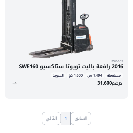
PSM-003
2016 رافعة باليت تويوتا ستاكسيو SWE160
مستعملة
1,494 س
1,600 كغ
السويد
درهم
31,600
السابق
1
التالي