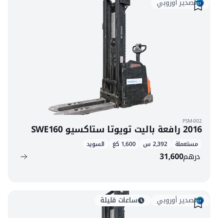
تصدير أوروبي
PSM-002
2016 رافعة باليت تويوتا ستاكسيو SWE160
مستعملة
2,392 س
1,600 كغ
السويد
درهم
31,600
تصدير أوروبي
ساعات قليلة