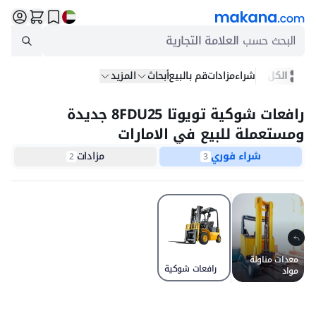
البحث حسب
العلامة التجارية
الكل
شراء
مزادات
قم بالبيع
أبحاث
المزيد
رافعات شوكية تويوتا 8FDU25 جديدة
ومستعملة للبيع في الامارات
شراء فوري
مزادات
2
3
معدات مناولة
رافعات شوكية
مواد