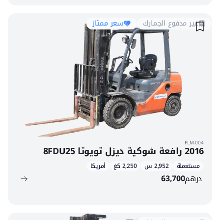
غير مدفوع الجمارك
سعر ممتاز
FLM-004
2016 رافعة شوكية ديزل تويوتا 8FDU25
مستعملة
2,952 س
2,250 كغ
أمريكا
درهم
63,700