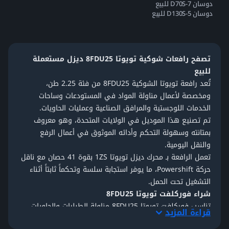
دوسان D70S-7 للبيع
دوسان D130S-5 للبيع
تصفح رافعات شوكية تويوتا 8FDU25 ديزل مستعملة
للبيع
تُعد رافعة تويوتا الشوكية 8FDU25 من فئة 2.25 طن،
ومخصصة لأعمال
مناولة المواد
في المستودعات وساحات
الخدمات اللوجستية والمرافق الصناعية وعمليات الحاويات.
تم تصنيع هذا الموديل في الولايات المتحدة، وهو معروف
بمتانته وسهولة التحكم وأدائه الموثوق في أعمال الرفع
والنقل اليومية.
تعمل الرافعة بـ
محرك ديزل تويوتا 1ZS
بقوة 41 حصان مع ناقل
حركة Powershift، ما يوفر استجابة سلسة وتحكماً ثابتاً أثناء
التشغيل تحت الحمل.
شراء فوركلفت تويوتا 8FDU25
تناسب
فوركلفت
تويوتا 8FDU25 مناولة الطبليات والحاويات
قراءة المزيد
والمواد الثقيلة. وتصل إلى ارتفاع رفع قياسي 3.34 متر، مع