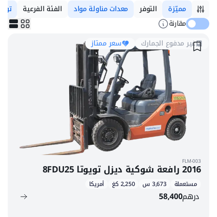
مميّزة
التوفر
معدات مناولة مواد
الفئة الفرعية
تويوت
مقارنة
غير مدفوع الجمارك
سعر ممتاز
FLM-003
2016 رافعة شوكية ديزل تويوتا 8FDU25
مستعملة
3,673 س
2,250 كغ
أمريكا
درهم
58,400