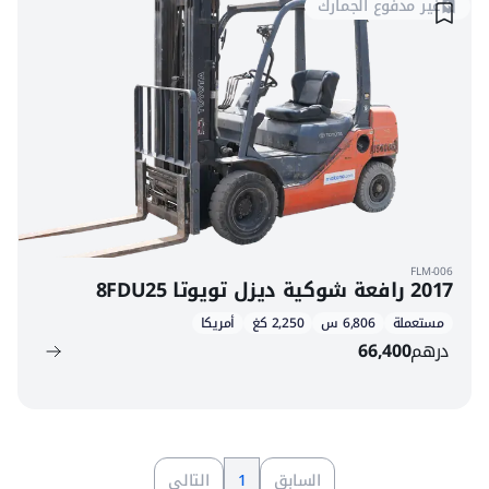
غير مدفوع الجمارك
FLM-006
2017 رافعة شوكية ديزل تويوتا 8FDU25
مستعملة
6,806 س
2,250 كغ
أمريكا
درهم
66,400
السابق
1
التالي