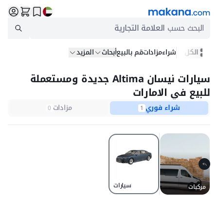
البحث حسب
العلامة التجارية
الكل
شراء
مزادات
قم بالبيع
أبحاث
المزيد
سيارات نيسان Altima جديدة ومستعملة
للبيع في الامارات
شراء فوري
مزادات
0
1
سيارات
مركبات