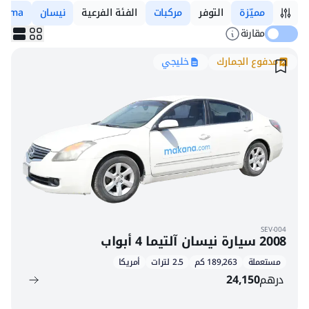
مميّزة
التوفر
مركبات
الفئة الفرعية
نيسان
ltima
مقارنة
مدفوع الجمارك
خليجي
SEV-004
2008 سيارة نيسان آلتيما 4 أبواب
مستعملة
189,263 كم
2.5 لترات
أمريكا
درهم
24,150