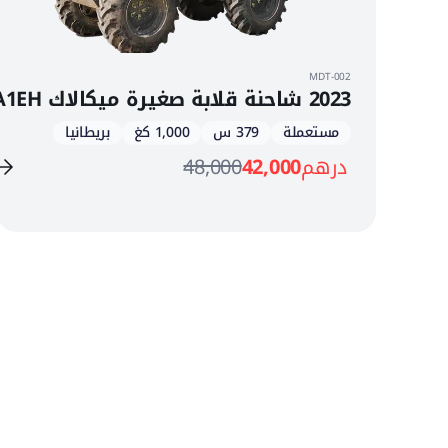
MDT-002
2023 شاحنة قلابة صغيرة ميكالاك TA1EH
مستعملة
379 س
1,000 كغ
بريطانيا
درهم
42,000
48,000