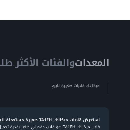
المعدات
والفئات الأكثر طلبا
ميكالاك قلابات صغيرة للبيع
استعرض قلابات ميكالاك TA1EH صغيرة مستعملة للبيع
قلاب ميكالاك TA1EH هو قلاب مفصلي صغير بقدرة تحميل 1 طن، مناسب لمشاريع البناء وأعمال تنسيق المواقع والمشاريع داخل المدن. يعمل ب