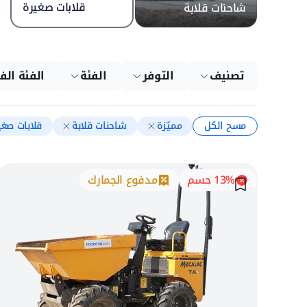
قلابات صغيرة
شاحنات قلابة
تصنيف
التوفر
الفئة
الفئة الف
مسح الكل
مميّزة
شاحنات قلابة
قلابات صغي
13% حسم
مدفوع الجمارك