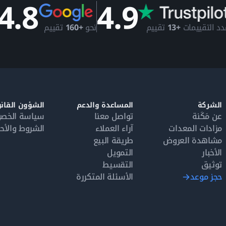
4.8
4.9
دد التقييمات
+13
تقييم
نحو
+160
تقييم
الشركة
المساعدة والدعم
الشؤون القانو
عن مَكَنة
تواصل معنا
سياسة الخص
مزادات المعدات
آراء العملاء
الشروط والأح
مشاهدة العروض
طريقة البيع
الأخبار
التمويل
توثيق
التقسيط
حجز موعد
الأسئلة المتكررة