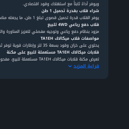
ويوفر أداءً ثابتاً مع استهلاك وقود اقتصادي.
شراء قلاب بقدرة تحميل 1 طن
يوفر القلاب قدرة تحميل قصوى تبلغ 1 طن، ما يجعله مناسباً لنقل التربة والمواد داخل المواقع الضيقة، يمكنه العمل بسهولة في المساحات المحدودة والمشاريع السكنية.
قلاب دفع رباعي 4WD للبيع
مزود بنظام دفع رباعي وتوجيه مفصلي لتعزيز المناورة والثبات على مختلف أنواع ا
مواصفات قلاب ميكالاك TA1EH
يحتوي على خزان وقود بسعة 35 لتر وإطارات قوية توفر ثباتاً أثناء العمل. يساعد قوس الحماية القابل للطي (ROPS) على تسهيل النقل وتقليل ارتفاع المعدة أثناء الشحن.
قلابات ميكالاك TA1EH مستعملة للبيع على مكنة
تعرض
مكنة
قلابات ميكالاك TA1EH مستعملة للبيع،
مفحوص
قراءة المزيد