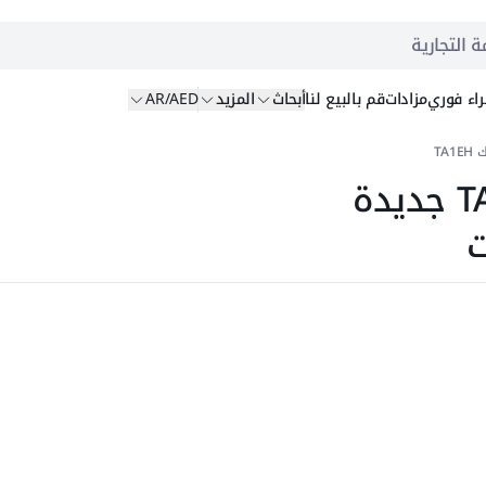
ة التجارية
اء
فوري
مزادات
قم بالبيع
لنا
أبحاث
المزيد
AR/AED
TA1
قلابات صغيرة ميكالاك TA1EH جديدة
ت