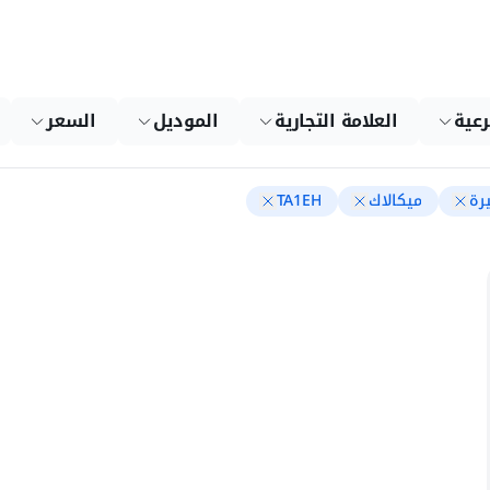
رعية
العلامة التجارية
الموديل
السعر
رة
ميكالاك
TA1EH