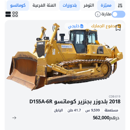
مميّزة
التوفر
بلدوزرات
الفئة الفرعية
كوماتسو
ال
مقارنة
مدفوع الجمارك
خليجي
CDB-019
2018 بلدوزر بجنزير كوماتسو D155A-6R
مستعملة
9,599 س
41.7 طن
اليابان
درهم
562,000