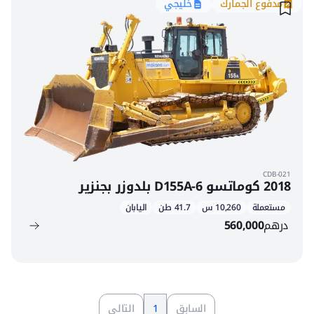
مدفوع الجمارك
خليجي
CDB-021
2018 كوماتسو D155A-6 بلدوزر بجنزير
مستعملة
10,260 س
41.7 طن
اليابان
درهم
560,000
السابق
1
التالي