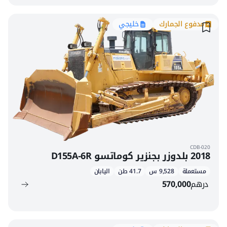
مدفوع الجمارك
خليجي
CDB-020
2018 بلدوزر بجنزير كوماتسو D155A-6R
مستعملة
9,528 س
41.7 طن
اليابان
درهم
570,000