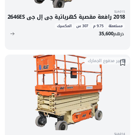
SLA-015
2018 رافعة مقصية كهربائية جي إل جي 2646ES
مستعملة
9.75 م
307 س
المكسيك
درهم
35,600
غير مدفوع الجمارك
SLA-014