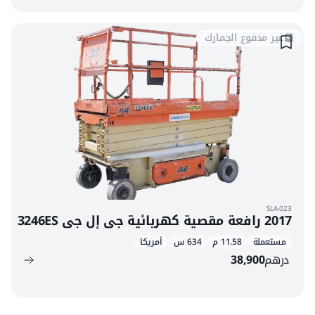
غير مدفوع الجمارك
SLA-023
2017 رافعة مقصية كهربائية جي إل جي 3246ES
مستعملة
11.58 م
634 س
أمريكا
درهم
38,900