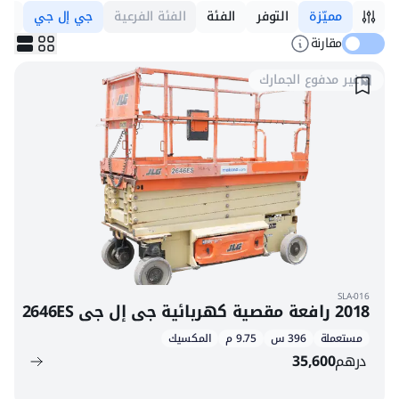
مميّزة
التوفر
الفئة
الفئة الفرعية
جي إل جي
الم
مقارنة
غير مدفوع الجمارك
SLA-016
2018 رافعة مقصية كهربائية جي إل جي 2646ES
مستعملة
396 س
9.75 م
المكسيك
درهم
35,600