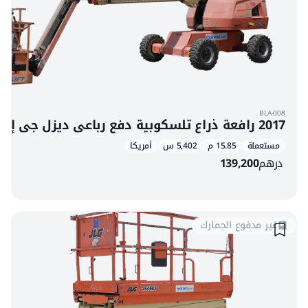
BLA-008
2017 رافعة ذراع تلسكوبية دفع رباعي ديزل جي إل جي 460SJ
مستعملة
15.85 م
5,402 س
أمريكا
درهم
139,200
غير مدفوع الجمارك