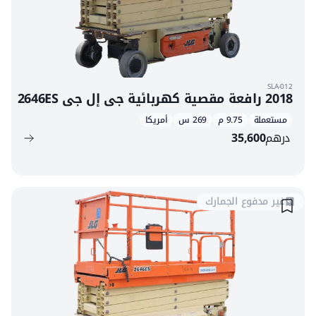
SLA-012
2018 رافعة مقصية كهربائية جي إل جي 2646ES
مستعملة
9.75 م
269 س
أمريكا
درهم
35,600
غير مدفوع الجمارك