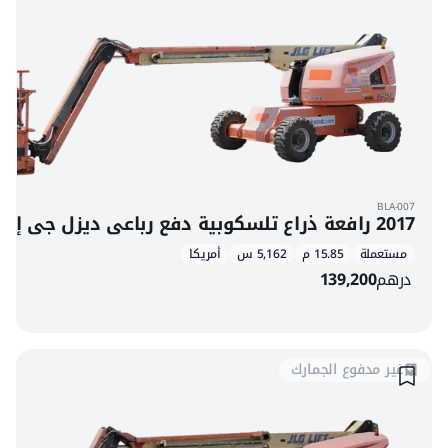
BLA-007
2017 رافعة ذراع تلسكوبية دفع رباعي ديزل جي إل جي 460SJ
مستعملة
15.85 م
5,162 س
أمريكا
درهم
139,200
غير مدفوع الجمارك