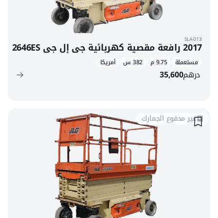
SLA-013
2017 رافعة مقصية كهربائية جي إل جي 2646ES
مستعملة
9.75 م
382 س
أمريكا
درهم
35,600
غير مدفوع الجمارك