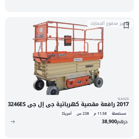
غير مدفوع الجمارك
SLA-020
2017 رافعة مقصية كهربائية جي إل جي 3246ES
مستعملة
11.58 م
238 س
أمريكا
درهم
38,900