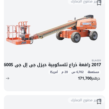
غير مدفوع الجمارك
BLA-009
2017 رافعة ذراع تلسكوبية ديزل جي إل جي 600S
مستعملة
6,702 س
20 م
أمريكا
درهم
171,700
غير مدفوع الجمارك