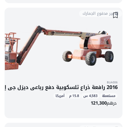
غير مدفوع الجمارك
BLA-006
2016 رافعة ذراع تلسكوبية دفع رباعي ديزل جي إل جي 460SJ
مستعملة
4,583 س
15.8 م
أمريكا
درهم
121,300