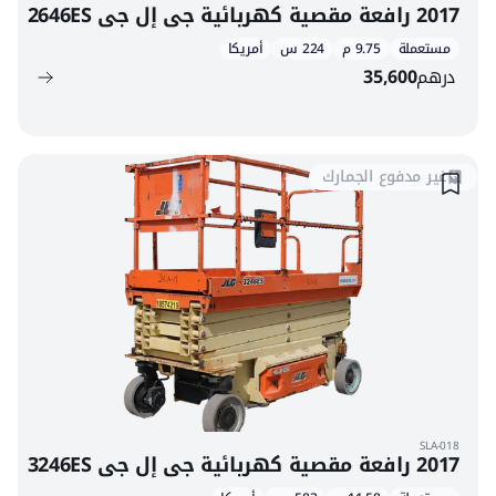
2017 رافعة مقصية كهربائية جي إل جي 2646ES
مستعملة
9.75 م
224 س
أمريكا
درهم
35,600
غير مدفوع الجمارك
SLA-018
2017 رافعة مقصية كهربائية جي إل جي 3246ES