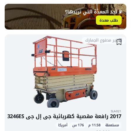
لا تجد المعدَّة التي تريدها؟
طلب معدة
غير مدفوع الجمارك
SLA-021
2017 رافعة مقصية كهربائية جي إل جي 3246ES
مستعملة
11.58 م
176 س
أمريكا