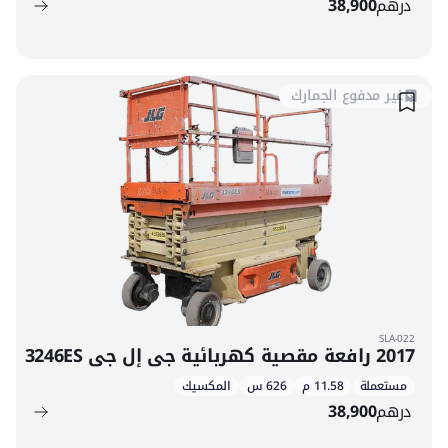
درهم
38,900
غير مدفوع الجمارك
SLA-022
2017 رافعة مقصية كهربائية جي إل جي 3246ES
مستعملة
11.58 م
626 س
المكسيك
درهم
38,900