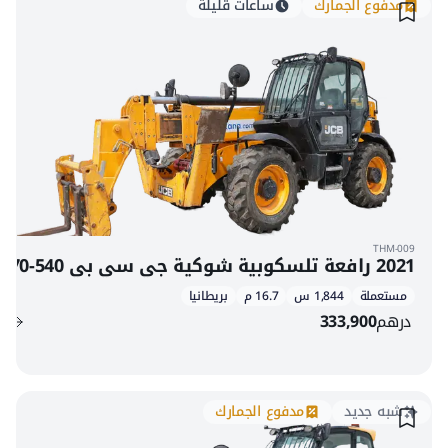
مدفوع الجمارك
ساعات قليلة
THM-009
2021 رافعة تلسكوبية شوكية جي سي بي 540-170
مستعملة
1,844 س
16.7 م
بريطانيا
درهم
333,900
شبه جديد
مدفوع الجمارك