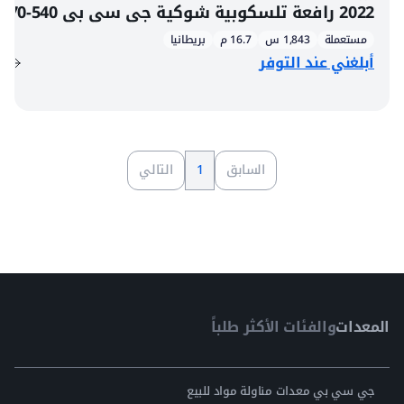
2022 رافعة تلسكوبية شوكية جي سي بي 540-170
مستعملة
1,843 س
16.7 م
بريطانيا
أبلغني عند التوفر
السابق
1
التالي
المعدات
والفئات الأكثر طلباً
جي سي بي معدات مناولة مواد للبيع