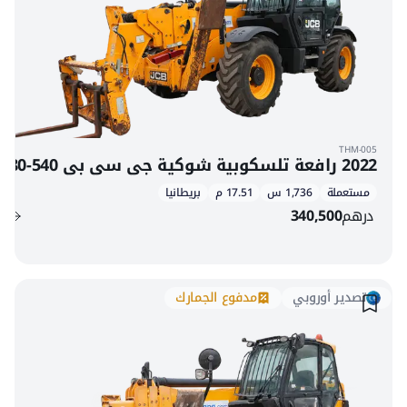
THM-005
2022 رافعة تلسكوبية شوكية جي سي بي 540-180
مستعملة
1,736 س
17.51 م
بريطانيا
درهم
340,500
تصدير أوروبي
مدفوع الجمارك