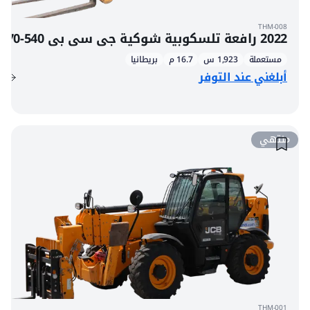
THM-008
2022 رافعة تلسكوبية شوكية جي سي بي 540-170
مستعملة
1,923 س
16.7 م
بريطانيا
أبلغني عند التوفر
منتهي
THM-001