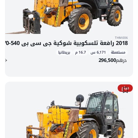
THM-006
2018 رافعة تلسكوبية شوكية جي سي بي 540-170
مستعملة
6,171 س
16.7 م
بريطانيا
درهم
296,500
مباع