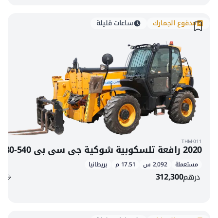
مدفوع الجمارك
ساعات قليلة
THM-011
2020 رافعة تلسكوبية شوكية جي سي بي 540-180
مستعملة
2,092 س
17.51 م
بريطانيا
درهم
312,300