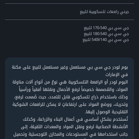
جيني رافعات تلسكوبية للبيع
جي سي بي 540-170 للبيع
جي سي بي 540-180 للبيع
جي سي بي 540V140 للبيع
بوم لودر جي سي بي مستعمل وغير مستعمل للبيع على مكنة
في الإمارات
البوم لودر أو الرافعة التلسكوبية هي نوعٌ من أنواع آلات مناولة
المواد، والمُصممة خصيصاً لرفع الأحمال ونقلها أفقياً ورأسياً
وذلك باستخدام ذراع تلسكوبي قابل للتمدد، حيث صُممت لرفع،
وتحريك، ووضع المواد على ارتفاعاتٍ لا يمكن للرافعات الشوكية
التقليدية الوصول إليها.
تُستخدم بشكلٍ أساسي في أعمال البناء والزراعة، وكذلك
الأنشطة الصناعية لرفع ونقل المواد والمعدات الثقيلة، إلى
جانب استخدامها في المستودعات والمخازن اللوجستية وتحميل