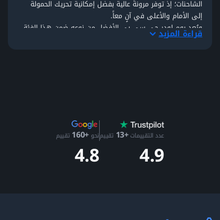
الشاحنات؛ إذ توفر مرونةً عالية بفضل إمكانية تحريك الحمولة
إلى الأمام والأعلى في آنٍ معاً.
ويُعد بوم لودر جي سي بي الأفضل من نوعه ضمن هذا الفئة
قراءة المزيد
من المعدات، حيث يُعرف بأنظمته الهيدروليكية المتقدمة،
والتحكم السلس، إضافةً إلى الاعتماد على التقنيات الحديثة في
الرفع.
JCB
هي شركةٌ بريطانية متعددة الجنسيات متخصصة في تصنيع
المعدات لقطاعات البناء، والزراعة، وإدارة النفايات والهدم.
تأسست عام 1945 ويقع مقرها في بريطانيا.
إذا كنت تبحث عن رافعات تلسكوبية من جي سي بي للبيع
بأداءٍ ممتاز ومتانةٍ عالية، فإن
موقع مكنة
هو وجهتك المثالية
+13
+160
للعثور على ما تحتاجه.
عدد التقييمات
تقييم
نحو
تقييم
4.9
4.8
شركة JCB: تاريخٌ طويل من الابتكار في المعدات الثقيلة
يمتد تاريخ
شركة JCB
لأكثر من سبعة عقود من الابتكار والتميز؛
مما جعلها واحدةً من أبرز العلامات التجارية في صناعة المعدات
الثقيلة على مستوى العالم. استطاعت على مدى سنواتٍ طويلة
بناء سمعة قوية كشريكٍ موثوق في قطاعات البناء، والزراعة،
ومناولة المواد وغيرها، وذلك من خلال تصنيع معدات بقدراتٍ
تتلائم مع أصعب بيئات العمل.