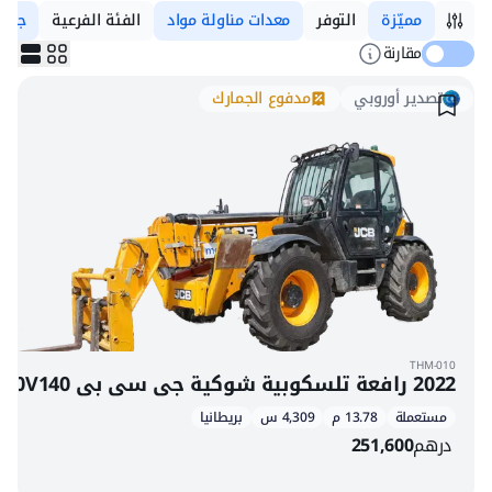
مميّزة
التوفر
معدات مناولة مواد
الفئة الفرعية
جي 
مقارنة
تصدير أوروبي
مدفوع الجمارك
THM-010
2022 رافعة تلسكوبية شوكية جي سي بي 540V140
مستعملة
13.78 م
4,309 س
بريطانيا
درهم
251,600