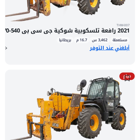
THM-007
2021 رافعة تلسكوبية شوكية جي سي بي 540-170
مستعملة
3,462 س
16.7 م
بريطانيا
أبلغني عند التوفر
مباع