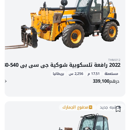
THM-012
2022 رافعة تلسكوبية شوكية جي سي بي 540-180
مستعملة
17.51 م
2,256 س
بريطانيا
درهم
339,100
شبه جديد
مدفوع الجمارك