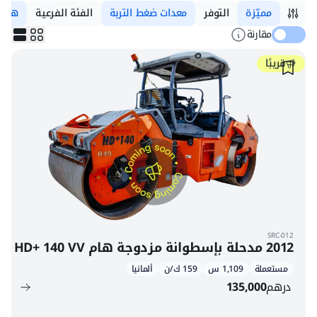
مميّزة
التوفر
معدات ضغط التربة
الفئة الفرعية
هامّ
مقارنة
قريبًا
SRC-012
2012 مدحلة بإسطوانة مزدوجة هام HD+ 140 VV
مستعملة
1,109 س
159 ك/ن
ألمانيا
درهم
135,000