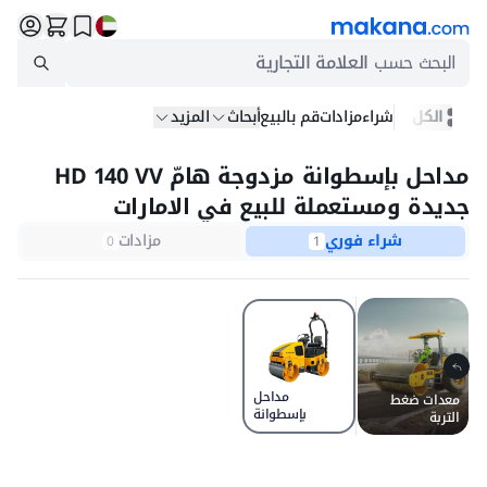
البحث حسب
العلامة التجارية
الكل
شراء
مزادات
قم بالبيع
أبحاث
المزيد
مداحل بإسطوانة مزدوجة هامّ HD 140 VV
جديدة ومستعملة للبيع في الامارات
شراء فوري
مزادات
0
1
مداحل
معدات ضغط
بإسطوانة
التربة
مزدوجة