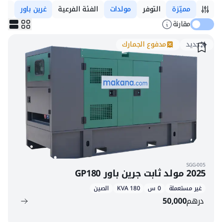
مميّزة
التوفر
مولدات
الفئة الفرعية
غرين باور
الم
مقارنة
جديد
مدفوع الجمارك
SGG-005
2025 مولد ثابت جرين باور GP180
غير مستعملة
0 س
180 KVA
الصين
درهم
50,000