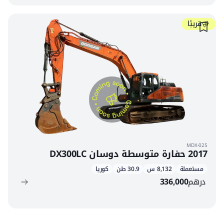
قريبًا
MDX-025
2017 حفارة متوسطة دوسان DX300LC
مستعملة
8,132 س
30.9 طن
كوريا
درهم
336,000