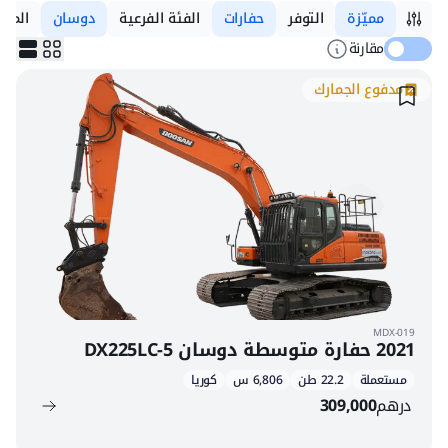
مميّزة
التوفر
حفارات
الفئة الفرعية
دوسان
المود
مقارنة
مدفوع الجمارك
MDX-019
2021 حفارة متوسطة دوسان DX225LC-5
مستعملة
22.2 طن
6,806 س
كوريا
درهم
309,000