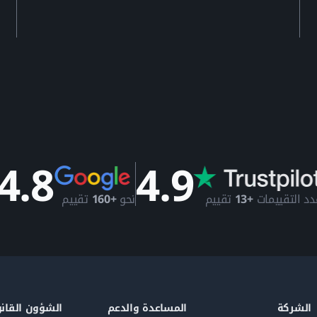
4.8
4.9
دد التقييمات
+13
تقييم
نحو
+160
تقييم
الشركة
المساعدة والدعم
الشؤون القانو