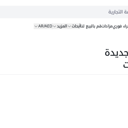
ة التجارية
اء
فوري
مزادات
قم بالبيع
لنا
أبحاث
المزيد
AR/AED
 بعجلات كاتربيلر 980H جديدة
ت