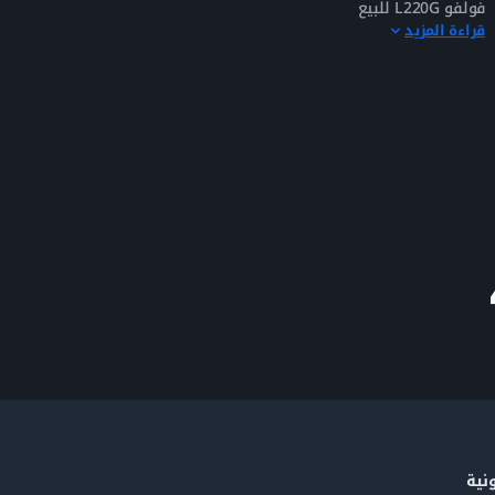
فولفو L220G للبيع
قراءة المزيد
نية