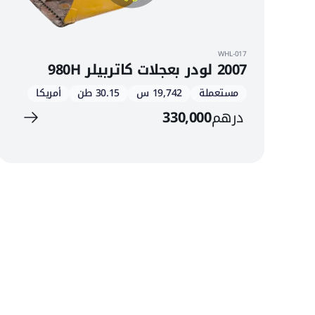
WHL-017
2007 لودر بعجلات كاتربيلر 980H
مستعملة
19,742 س
30.15 طن
أمريكا
درهم
330,000